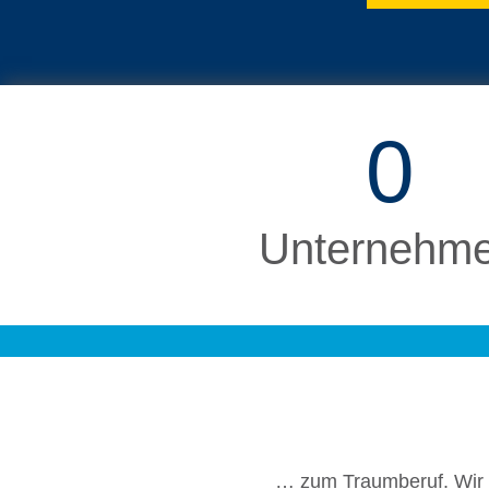
0
Unter­neh­m
… zum Traum­be­ruf. Wir b