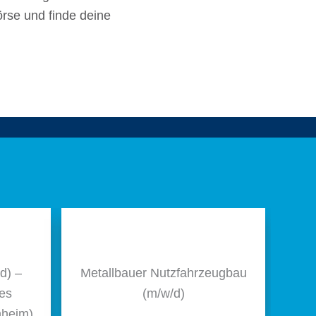
örse und finde deine
​d) –
Metall­bauer Nutz­fahr­zeug­bau
les
(m/​w/​d)
nheim)