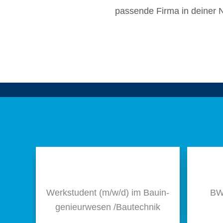
passende Firma in deiner Nä
Werk­stu­dent (m/​w/​d) im Bauin­
BWL
ge­nieur­we­sen /​Bautech­nik