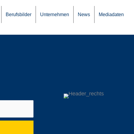
Berufs­bil­der
Unter­neh­men
News
Media­da­ten