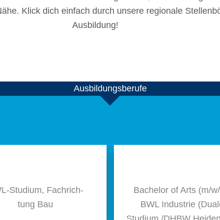
he. Klick dich einfach durch unsere regio­nale Stel­len­b
Ausbildung!
Ausbil­dungs­be­rufe
-Studium, Fach­rich­
Bache­lor of Arts (m/​w/
tung Bau
BWL Indus­trie (Dua
Studium /​DHBW Heide