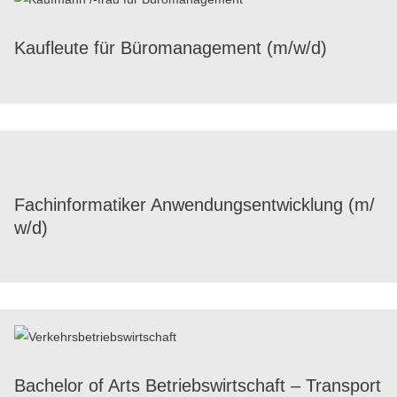
Kauf­leute für Büro­ma­nage­ment (m/​w/​d)
Fach­in­for­ma­ti­ker Anwen­dungs­ent­wick­lung (m/​
w/​d)
Bache­lor of Arts Betriebs­wirt­schaft – Transport