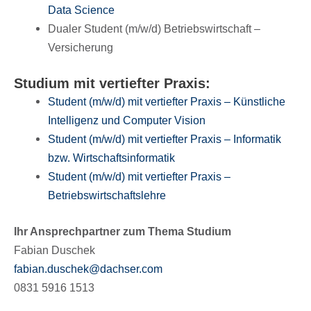
Data Science
Dualer Student (m/​w/​d) Betriebs­wirt­schaft –
Versicherung
Studium mit vertief­ter Praxis:
Student (m/​w/​d) mit vertief­ter Praxis – Künst­li­che
Intel­li­genz und Compu­ter Vision
Student (m/​w/​d) mit vertief­ter Praxis – Infor­ma­tik
bzw. Wirtschaftsinformatik
Student (m/​w/​d) mit vertief­ter Praxis –
Betriebswirtschaftslehre
Ihr Ansprech­part­ner zum Thema Studium
Fabian Duschek
fabian.​duschek@​dachser.​com
0831 5916 1513