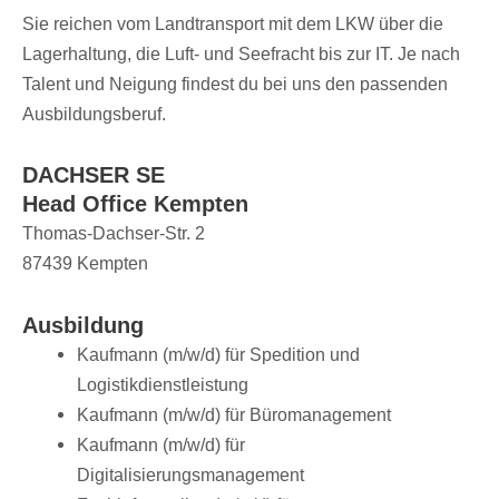
Sie reichen vom Land­trans­port mit dem LKW über die
Lager­hal­tung, die Luft- und Seefracht bis zur IT. Je nach
Talent und Neigung findest du bei uns den passen­den
Ausbildungsberuf.
DACHSER SE
Head Office Kempten
Tho­­mas-Dach­­ser-Str. 2
87439 Kempten
Aus­bil­dung
Kauf­mann (m/​w/​d) für Spedi­tion und
Logistikdienstleistung
Kauf­mann (m/​w/​d) für Büromanagement
Kauf­mann (m/​w/​d) für
Digitalisierungsmanagement