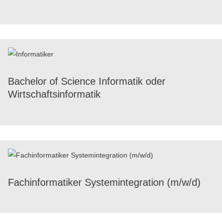
Bache­lor of Science Infor­ma­tik oder
Wirtschaftsinformatik
Fach­in­for­ma­ti­ker System­in­te­gra­tion (m/​w/​d)