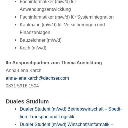
Fach­in­for­ma­ti­ker (m/​w/​d) für
Anwendungsentwicklung
Fach­in­for­ma­ti­ker (m/​w/​d) für Systemintegration
Kauf­mann (m/​w/​d) für Versi­che­run­gen und
Finanzanlagen
Bauzeich­ner (m/​w/​d)
Koch (m/​w/​d)
Ihr Ansprech­part­ner zum Thema Ausbildung
Anna-Lena Karch
anna-​lena.​karch@​dachser.​com
0831 5916 1504
Duales Stu­di­um
Dualer Student (m/​w/​d) Betriebs­wirt­schaft – Spedi­
tion, Trans­port und Logistik
Dualer Student (m/​w/​d) Wirt­schafts­in­for­ma­tik –