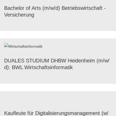
Bache­lor of Arts (m/​w/​d) Betriebs­wirt­schaft -
Versicherung
DUALES STUDIUM DHBW Heiden­heim (m/​w/​
d): BWL Wirtschaftsinformatik
Kauf­leute für Digi­ta­li­sie­rungs­ma­nage­ment (w/​