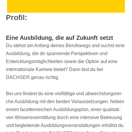
Profil:
Eine Ausbil­dung, die auf Zukunft setzt
Du stehst am Anfang deines Berufs­wegs und suchst eine
Ausbil­dung, die dir span­nende Perspek­ti­ven und
Entwicklungsmöglichkeiten sowie die Option auf eine
inter­na­tio­nale Karriere bietet? Dann bist du bei
DACHSER genau richtig.
Bei uns findest du eine vielfältige und abwechs­lungs­rei­
che Ausbil­dung mit den besten Voraus­set­zun­gen. Neben
einem facet­ten­rei­chen Ausbil­dungs­plan, einer quali­ta­ti­
ven Wissens­ver­mitt­lung durch eine inten­sive Betreu­ung
und beglei­tende Ausbil­dungs­ver­an­stal­tun­gen erhältst du