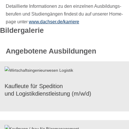
Detail­lier­te Infor­ma­tio­nen zu den ein­zel­nen Aus­bil­dungs­
be­ru­fen und Stu­di­en­gän­gen fin­dest du auf unse­rer Home­
page unter
www​.dach​ser​.de/​k​a​r​riere
Bilder­ga­le­rie
Angebotene Ausbildungen
Kauf­leute für Spedi­tion
und Logis­tik­dienst­leis­tung (m/​w/​d)