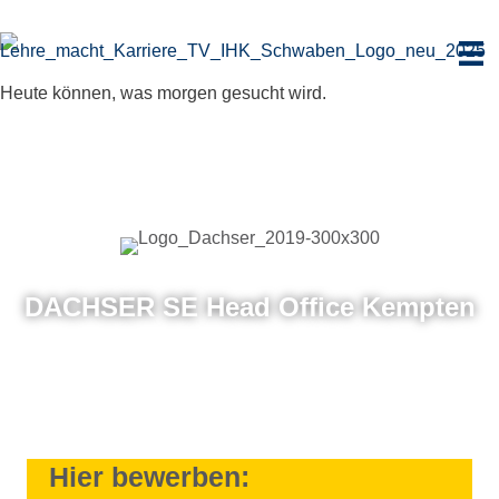
Zum
Inhalt
springen
Heute können, was morgen gesucht wird.
DACHSER SE Head Office Kempten
Hier bewerben: