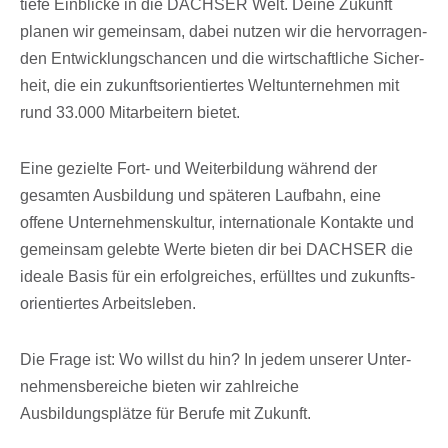
tiefe Einbli­cke in die DACHSER Welt. Deine Zukunft
planen wir gemein­sam, dabei nutzen wir die hervor­ra­gen­
den Entwick­lungs­chan­cen und die wirt­schaft­li­che Sicher­
heit, die ein zukunfts­ori­en­tier­tes Welt­un­ter­neh­men mit
rund 33.000 Mitar­bei­tern bietet.
Eine gezielte Fort- und Weiter­bil­dung während der
gesam­ten Ausbil­dung und späteren Lauf­bahn, eine
offene Unter­neh­mens­kul­tur, inter­na­tio­nale Kontakte und
gemein­sam gelebte Werte bieten dir bei DACHSER die
ideale Basis für ein erfolg­rei­ches, erfülltes und zukunfts­
ori­en­tier­tes Arbeitsleben.
Die Frage ist: Wo willst du hin? In jedem unse­rer Unter­
neh­mens­be­rei­che bieten wir zahl­rei­che
Ausbildungsplätze für Berufe mit Zukunft.