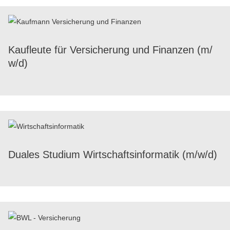
Kauf­leute für Versi­che­rung und Finan­zen (m/​
w/​d)
Duales Studium Wirt­schafts­in­for­ma­tik (m/​w/​d)