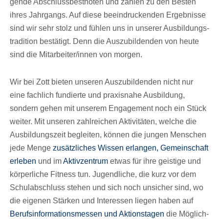
gende Abschluss­best­no­ten und zählen zu den Besten
ihres Jahr­gangs. Auf diese beein­dru­cken­den Ergeb­nisse
sind wir sehr stolz und fühlen uns in unse­rer Ausbil­dungs­
tra­di­tion bestä­tigt. Denn die Auszu­bil­den­den von heute
sind die Mitarbeiter/​innen von morgen.
Wir bei Zott bieten unse­ren Auszu­bil­den­den nicht nur
eine fach­lich fundierte und praxis­nahe Ausbil­dung,
sondern gehen mit unse­rem Enga­ge­ment noch ein Stück
weiter. Mit unse­ren zahl­rei­chen Akti­vi­tä­ten, welche die
Ausbil­dungs­zeit beglei­ten, können die jungen Menschen
jede Menge
zusätz­li­ches Wissen erlan­gen,
Gemein­schaft
erle­ben
und im
Aktiv­zen­trum
etwas für ihre geis­tige und
körper­li­che Fitness tun. Jugend­li­che, die kurz vor dem
Schul­ab­schluss stehen und sich noch unsi­cher sind, wo
die eige­nen Stär­ken und Inter­es­sen liegen haben auf
Berufs­in­for­ma­ti­ons­mes­sen und Akti­ons­ta­gen
die Möglich­