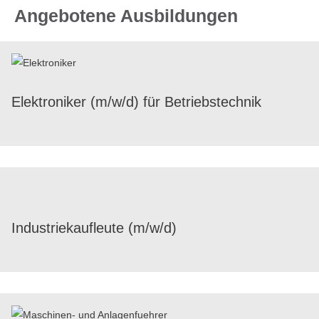
Angebotene Ausbildungen
Elek­tro­ni­ker (m/​w/​d) für Betriebstechnik
Indus­trie­kauf­leute (m/​w/​d)