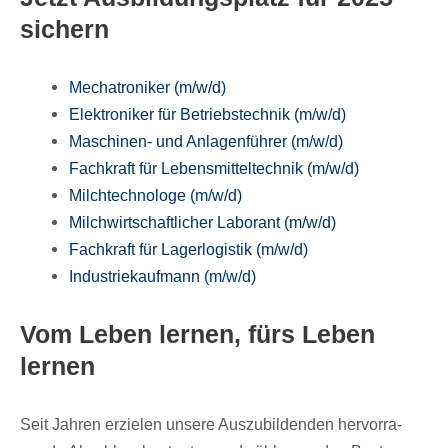
sichern
Mecha­tro­ni­ker (m/​w/​d)
Elek­tro­ni­ker für Betriebs­tech­nik (m/​w/​d)
Maschi­nen- und Anla­gen­füh­rer (m/​w/​d)
Fach­kraft für Lebens­mit­tel­tech­nik (m/​w/​d)
Milch­tech­no­loge (m/​w/​d)
Milch­wirt­schaft­li­cher Labo­rant (m/​w/​d)
Fach­kraft für Lager­lo­gis­tik (m/​w/​d)
Indus­trie­kauf­mann (m/​w/​d)
Vom Leben lernen, fürs Leben
lernen
Seit Jahren erzie­len unsere Auszu­bil­den­den hervor­ra­