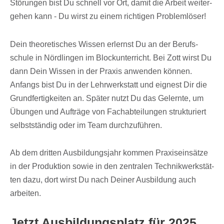
Störun­gen bist Du schnell vor Ort, damit die Arbeit weiter­
ge­hen kann - Du wirst zu einem rich­ti­gen Problemlöser!
Dein theo­re­ti­sches Wissen erlernst Du an der Berufs­
schule in Nörd­lin­gen im Block­un­ter­richt. Bei Zott wirst Du
dann Dein Wissen in der Praxis anwen­den können.
Anfangs bist Du in der Lehr­werk­statt und eignest Dir die
Grund­fer­tig­kei­ten an. Später nutzt Du das Gelernte, um
Übun­gen und Aufträge von Fach­ab­tei­lun­gen struk­tu­riert
selbst­stän­dig oder im Team durchzuführen.
Ab dem drit­ten Ausbil­dungs­jahr kommen Praxis­ein­sätze
in der Produk­tion sowie in den zentra­len Tech­nik­werk­stät­
ten dazu, dort wirst Du nach Deiner Ausbil­dung auch
arbeiten.
Jetzt Ausbil­dungs­platz für 2025