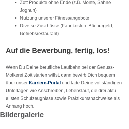
Zott Produkte ohne Ende (z.B. Monte, Sahne
Joghurt)
Nutzung unse­rer Fitnessangebote
Diverse Zuschüsse (Fahrt­kos­ten, Bücher­geld,
Betriebsrestaurant)
Auf die Bewer­bung, fertig, los!
Wenn Du Deine beruf­li­che Lauf­bahn bei der Genuss-
Molke­rei Zott star­ten willst, dann bewirb Dich bequem
über unser
Karriere-Portal
und lade Deine voll­stän­di­gen
Unter­la­gen wie Anschrei­ben, Lebens­lauf, die drei aktu­
ells­ten Schul­zeug­nisse sowie Prak­ti­kums­nach­weise als
Anhang hoch.
Bilder­ga­le­rie