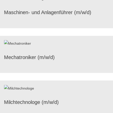
Maschi­nen- und Anla­gen­füh­rer (m/​w/​d)
Mecha­tro­ni­ker (m/​w/​d)
Milch­tech­no­loge (m/​w/​d)