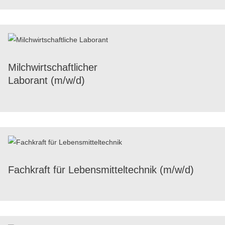
Milch­wirt­schaft­li­cher
Labo­rant (m/​w/​d)
Fach­kraft für Lebens­mit­tel­tech­nik (m/​w/​d)