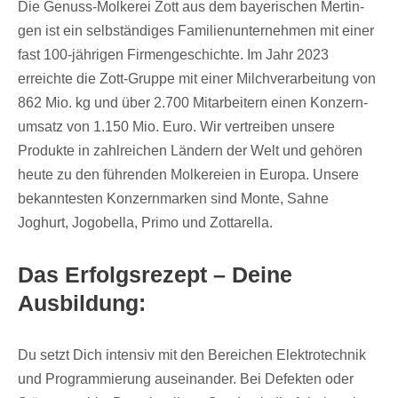
Die Genuss-Molke­rei Zott aus dem baye­ri­schen Mertin­
gen ist ein selb­stän­di­ges Fami­li­en­un­ter­neh­men mit einer
fast 100-jähri­gen Firmen­ge­schichte. Im Jahr 2023
erreichte die Zott-Gruppe mit einer Milch­ver­ar­bei­tung von
862 Mio. kg und über 2.700 Mitar­bei­tern einen Konzern­
um­satz von 1.150 Mio. Euro. Wir vertrei­ben unsere
Produkte in zahl­rei­chen Ländern der Welt und gehö­ren
heute zu den führen­den Molke­reien in Europa. Unsere
bekann­tes­ten Konzern­mar­ken sind Monte, Sahne
Joghurt, Jogo­bella, Primo und Zottarella.
Das Erfolgs­re­zept – Deine
Ausbildung:
Du setzt Dich inten­siv mit den Berei­chen Elek­tro­tech­nik
und Program­mie­rung ausein­an­der. Bei Defek­ten oder