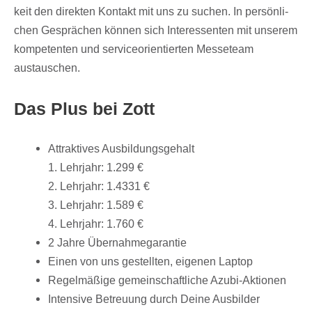
keit den direk­ten Kontakt mit uns zu suchen. In persön­li­
chen Gesprä­chen können sich Inter­es­sen­ten mit unse­rem
kompe­ten­ten und service­ori­en­tier­ten Messe­team
austauschen.
Das Plus bei Zott
Attrak­ti­ves Ausbildungsgehalt
1. Lehr­jahr: 1.299 €
2. Lehr­jahr: 1.4331 €​
3. Lehr­jahr: 1.589 €
4. Lehr­jahr: 1.760 €
2 Jahre Übernahmegarantie
Einen von uns gestell­ten, eige­nen Laptop
Regel­mä­ßige gemein­schaft­li­che Azubi-Aktionen
Inten­sive Betreu­ung durch Deine Ausbilder