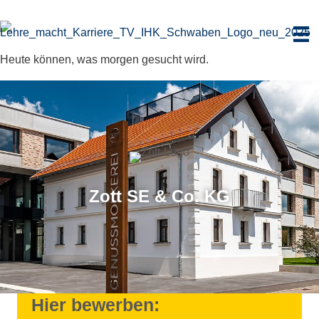
Zum
Inhalt
springen
Heute können, was morgen gesucht wird.
Zott SE & Co. KG
Hier bewerben: