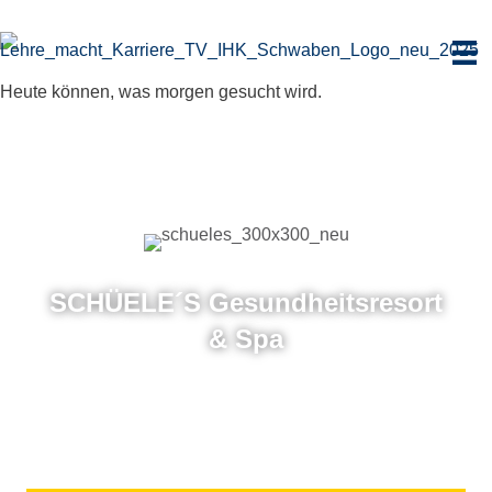
Zum
Inhalt
springen
Heute können, was morgen gesucht wird.
SCHÜELE´S Gesund­heits­re­sort
& Spa