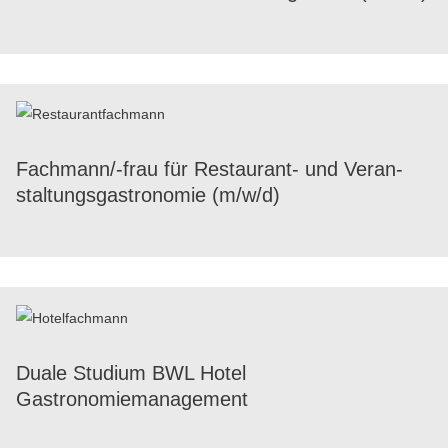
Fach­mann/-frau für Restau­rant- und Veran­
stal­tungs­gas­tro­no­mie (m/​w/​d)
Duale Studium BWL Hotel
Gastronomiemanagement