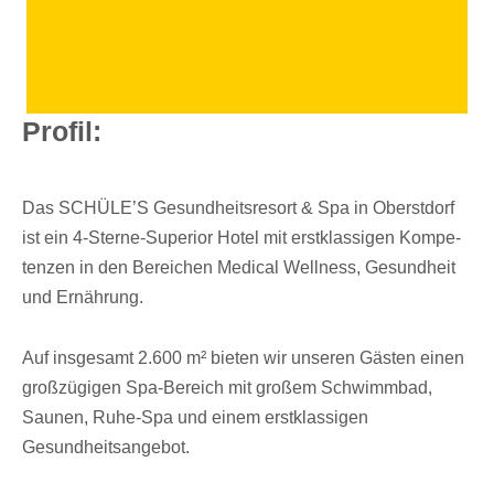
Profil:
Das SCHÜLE’S Gesund­heits­re­sort & Spa in Oberst­dorf
ist ein 4-Sterne-Supe­rior Hotel mit erst­klas­si­gen Kompe­
ten­zen in den Berei­chen Medi­cal Well­ness, Gesund­heit
und Ernährung.
Auf insge­samt 2.600 m² bieten wir unse­ren Gästen einen
groß­zü­gi­gen Spa-Bereich mit großem Schwimm­bad,
Saunen, Ruhe-Spa und einem erst­klas­si­gen
Gesundheitsangebot.