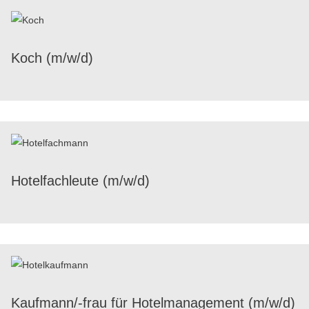
Koch (m/​w/​d)
Hotel­fach­leute (m/​w/​d)
Kauf­mann/-frau für Hotel­ma­nage­ment (m/​w/​d)