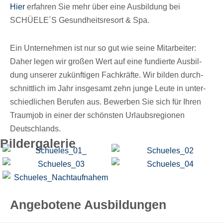
Hier
erfah­ren Sie mehr über eine Ausbil­dung bei
SCHÜELE´S Gesund­heits­re­sort & Spa.
Ein Unter­neh­men ist nur so gut wie seine Mitar­bei­ter:
Daher legen wir großen Wert auf eine fundierte Ausbil­
dung unse­rer zukünf­ti­gen Fach­kräfte. Wir bilden durch­
schnitt­lich im Jahr insge­samt zehn junge Leute in unter­
schied­li­chen Beru­fen aus. Bewer­ben Sie sich für Ihren
Traum­job in einer der schöns­ten Urlaubs­re­gio­nen
Deutschlands.
Bilder­ga­le­rie
Angebotene Ausbildungen