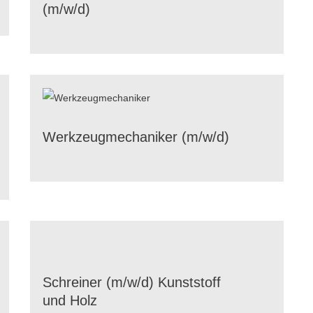
(m/​w/​d)
Werk­zeug­me­cha­ni­ker (m/​w/​d)
Schrei­ner (m/​w/​d) Kunst­stoff
und Holz