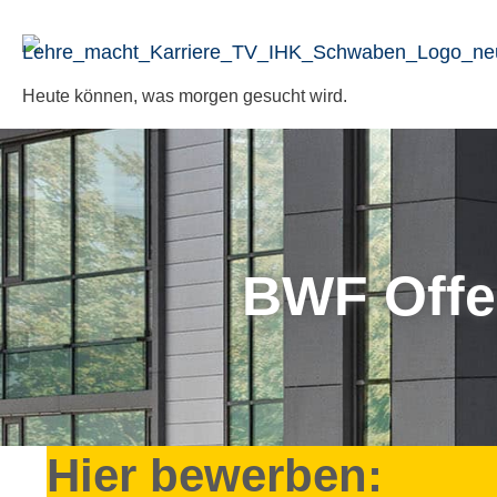
Zum
Inhalt
springen
Heute können, was morgen gesucht wird.
BWF Offer
Hier bewerben: