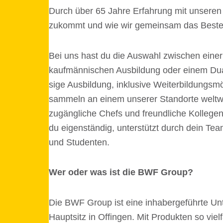
Durch über 65 Jahre Erfah­rung mit unse­ren
zukommt und wie wir gemein­sam das Beste
Bei uns hast du die Auswahl zwischen einer ge
kauf­män­ni­schen Ausbil­dung oder einem Dual
sige Ausbil­dung, inklu­sive Weiter­bil­dungs­m
sammeln an einem unse­rer Stand­orte welt­wei
zugäng­li­che Chefs und freund­li­che Kolle­ge
du eigen­stän­dig, unter­stützt durch dein Te
und Studenten.
Wer oder was ist die BWF Group?
Die BWF Group ist eine inha­ber­ge­führte Unt
Haupt­sitz in Offin­gen. Mit Produk­ten so viel­f