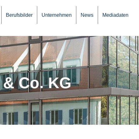
Berufs­bil­der
Unter­neh­men
News
Media­da­ten
s & Co. KG