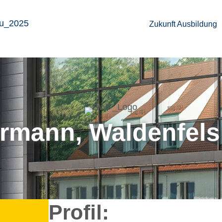
Zukunft Ausbil­dung
­mann, Walden­fel
Profil: