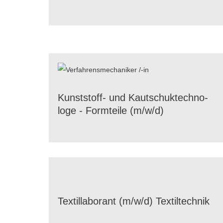
Kunst­stoff- und Kautschuk­tech­no­
loge - Form­teile (m/​w/​d)
Textil­la­bo­rant (m/​w/​d) Textiltechnik