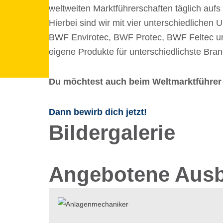
welt­wei­ten Markt­füh­rer­schaf­ten täglich 
Hier­bei sind wir mit vier unter­schied­li­chen U
BWF Envi­ro­tec, BWF Protec, BWF Feltec und
eigene Produkte für unter­schied­lichste Bran
Du möch­test auch beim Welt­markt­füh­rer
Dann bewirb dich jetzt!
Bilder­ga­le­rie
Angebotene Ausb