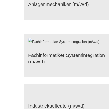
Anla­gen­me­cha­ni­ker (m/​w/​d)
Fach­in­for­ma­ti­ker System­in­te­gra­tion
(m/​w/​d)
Indus­trie­kauf­leute (m/​w/​d)