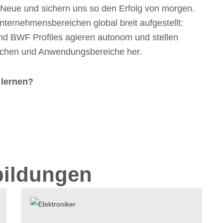
aufs Neue und sichern uns so den Erfolg von morgen.
nter­neh­mens­be­rei­chen global breit aufge­stellt:
 BWF Profiles agie­ren auto­nom und stel­len
­chen und Anwen­dungs­be­rei­che her.
 lernen?
ildungen