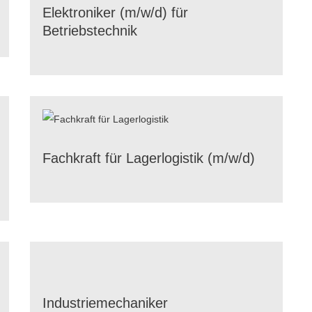
Elek­tro­ni­ker (m/​w/​d) für
Betriebstechnik
Fach­kraft für Lager­lo­gis­tik (m/​w/​d)
Indus­trie­me­cha­ni­ker