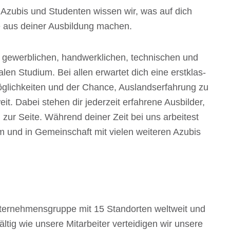
 Azubis und Studen­ten wissen wir, was auf dich
 aus deiner Ausbil­dung machen.
werb­li­chen, hand­werk­li­chen, tech­ni­schen und
en Studium. Bei allen erwar­tet dich eine erst­klas­
ög­lich­kei­ten und der Chance, Auslands­er­fah­rung zu
t. Dabei stehen dir jeder­zeit erfah­rene Ausbil­der,
n zur Seite. Während deiner Zeit bei uns arbei­test
am und in Gemein­schaft mit vielen weite­ren Azubis
er­neh­mens­gruppe mit 15 Stand­or­ten welt­weit und
äl­tig wie unsere Mitar­bei­ter vertei­di­gen wir unsere