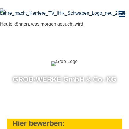
Zum
Inhalt
springen
Heute können, was morgen gesucht wird.
GROB-WERKE GmbH & Co. KG
Hier bewerben: