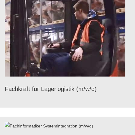
Fach­kraft für Lager­lo­gis­tik (m/​w/​d)