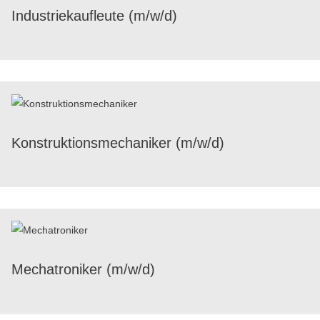
Indus­trie­kauf­leute (m/​w/​d)
Konstruk­ti­ons­me­cha­ni­ker (m/​w/​d)
Mecha­tro­ni­ker (m/​w/​d)