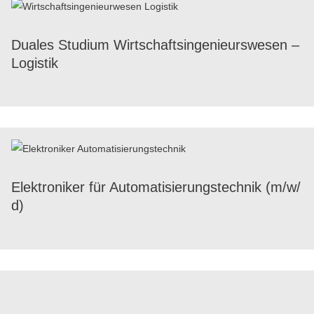
Duales Studium Wirt­schafts­in­ge­nieurs­we­sen –
Logistik
Elek­tro­ni­ker für Auto­ma­ti­sie­rungs­tech­nik (m/​w/​
d)