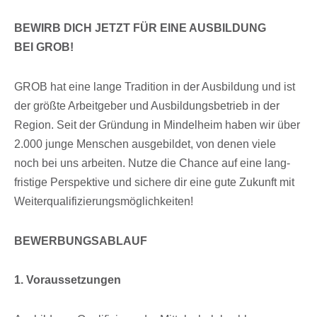
BEWIRB DICH JETZT FÜR EINE AUSBILDUNG
BEI GROB!
GROB hat eine lange Tradi­tion in der Ausbil­dung und ist
der größte Arbeit­ge­ber und Ausbil­dungs­be­trieb in der
Region. Seit der Grün­dung in Mindel­heim haben wir über
2.000 junge Menschen ausge­bil­det, von denen viele
noch bei uns arbei­ten. Nutze die Chance auf eine lang­
fris­tige Perspek­tive und sichere dir eine gute Zukunft mit
Weiterqualifizierungsmöglichkeiten!
BEWERBUNGSABLAUF
1. Voraus­set­zun­gen