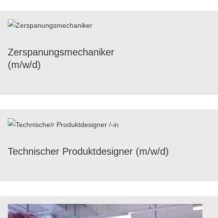
Zerspa­nungs­me­cha­ni­ker
(m/​w/​d)
Tech­ni­scher Produkt­de­si­gner (m/​w/​d)