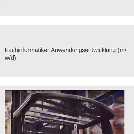
Fach­in­for­ma­ti­ker Anwen­dungs­ent­wick­lung (m/​
w/​d)