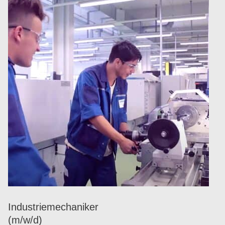
Indus­trie­me­cha­ni­ker
(m/​w/​d)