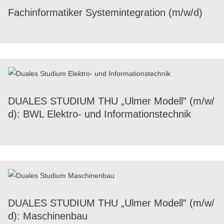
Fach­in­for­ma­ti­ker System­in­te­gra­tion (m/​w/​d)
DUALES STUDIUM THU „Ulmer Modell” (m/​w/​
d): BWL Elek­tro- und Informationstechnik
DUALES STUDIUM THU „Ulmer Modell” (m/​w/​
d): Maschinenbau