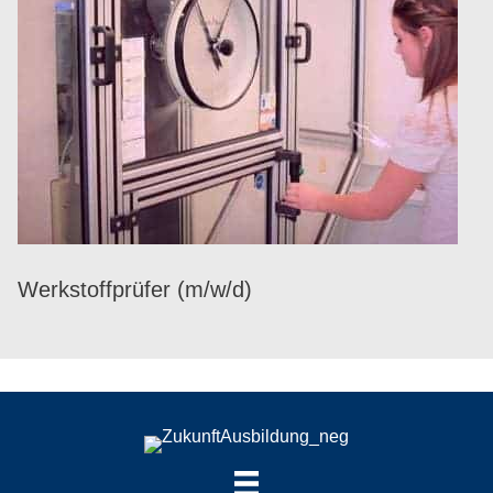
Werk­stoff­prü­fer (m/​w/​d)