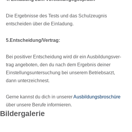
Die Ergeb­nisse des Tests und das Schul­zeug­nis
entschei­den über die Einladung.
5.Entscheidung/Vertrag:
Bei posi­ti­ver Entschei­dung wird dir ein Ausbil­dungs­ver­
trag ange­bo­ten, den du nach dem Ergeb­nis deiner
Einstel­lungs­un­ter­su­chung bei unse­rem Betriebs­arzt,
dann unterzeichnest.
Gerne kannst du dich in unse­rer
Ausbil­dungs­bro­schüre
über unsere Berufe informieren.
Bilder­ga­le­rie