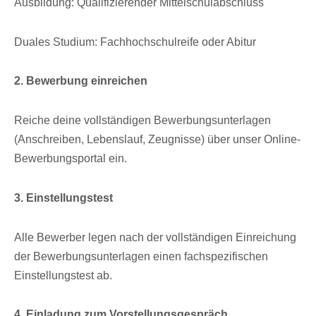
Ausbil­dung: Quali­fi­zie­ren­der Mittelschulabschluss
Duales Studium: Fach­hoch­schul­reife oder Abitur
2.
Bewer­bung einreichen
Reiche deine voll­stän­di­gen Bewer­bungs­un­ter­la­gen
(Anschrei­ben, Lebens­lauf, Zeug­nisse) über unser Online-
Bewer­bungs­por­tal ein.
3. Einstel­lungs­test
Alle Bewer­ber legen nach der voll­stän­di­gen Einrei­chung
der Bewer­bungs­un­ter­la­gen einen fach­spe­zi­fi­schen
Einstel­lungs­test ab.
4. Einla­dung zum Vorstellungsgespräch