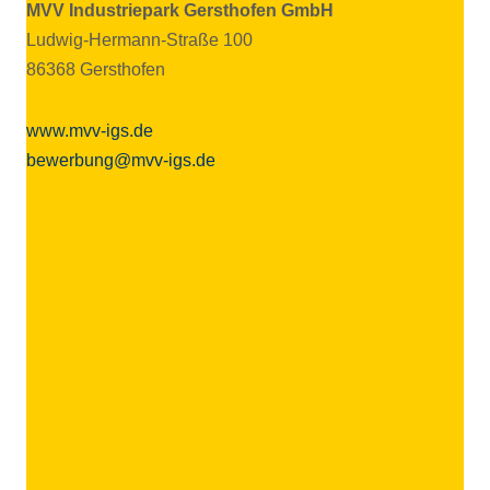
MVV Indus­trie­park Gerst­ho­fen GmbH
Ludwig-Hermann-Straße 100
86368 Gersthofen
www.mvv-igs.de
bewerbung@mvv-igs.de