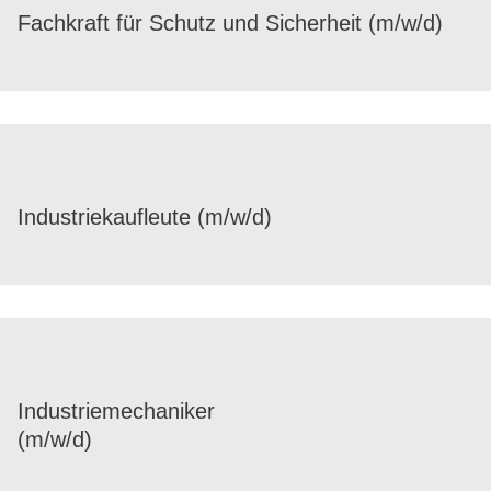
Fach­kraft für Schutz und Sicher­heit (m/​w/​d)
Indus­trie­kauf­leute (m/​w/​d)
Indus­trie­me­cha­ni­ker
(m/​w/​d)