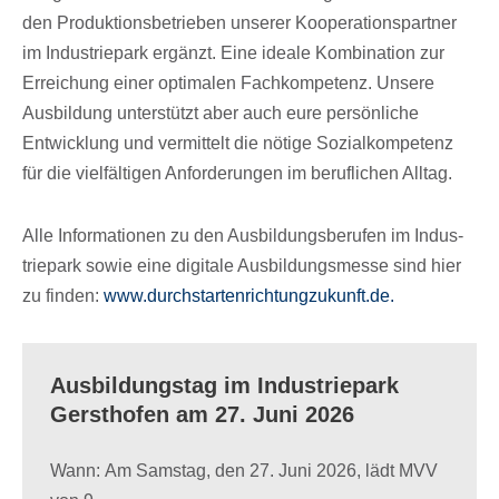
den Produk­ti­ons­be­trie­ben unse­rer Koope­ra­ti­ons­part­ner
im Indus­trie­park ergänzt. Eine ideale Kombi­na­tion zur
Errei­chung einer opti­ma­len Fach­kom­pe­tenz. Unsere
Ausbil­dung unter­stützt aber auch eure persön­li­che
Entwick­lung und vermit­telt die nötige Sozi­al­kom­pe­tenz
für die viel­fäl­ti­gen Anfor­de­run­gen im beruf­li­chen Alltag.
Alle Infor­ma­tio­nen zu den Ausbil­dungs­be­ru­fen im Indus­
trie­park sowie eine digi­tale Ausbil­dungs­messe sind hier
zu finden:
www​.durch​star​ten​rich​tung​zu​kunft​.de.
Ausbil­dungs­tag im Indus­trie­park
Gerst­ho­fen am 27. Juni 2026
Wann: Am Samstag, den 27. Juni 2026, lädt MVV