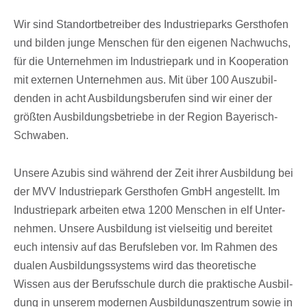
Wir sind Stand­ort­be­trei­ber des Indus­trie­parks Gerst­ho­fen
und bilden junge Menschen für den eige­nen Nach­wuchs,
für die Unter­neh­men im Indus­trie­park und in Koope­ra­tion
mit exter­nen Unter­neh­men aus. Mit über 100 Auszu­bil­
den­den in acht Ausbil­dungs­be­ru­fen sind wir einer der
größ­ten Ausbil­dungs­be­triebe in der Region Bayerisch-
Schwaben.
Unsere Azubis sind während der Zeit ihrer Ausbil­dung bei
der MVV Indus­trie­park Gerst­ho­fen GmbH ange­stellt. Im
Indus­trie­park arbei­ten etwa 1200 Menschen in elf Unter­
neh­men. Unsere Ausbil­dung ist viel­sei­tig und berei­tet
euch inten­siv auf das Berufs­le­ben vor. Im Rahmen des
dualen Ausbil­dungs­sys­tems wird das theo­re­ti­sche
Wissen aus der Berufs­schule durch die prak­ti­sche Ausbil­
dung in unse­rem moder­nen Ausbil­dungs­zen­trum sowie in