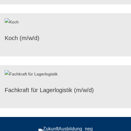
Koch (m/​w/​d)
Fach­kraft für Lager­lo­gis­tik (m/​w/​d)