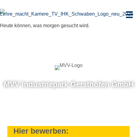
Zum
Inhalt
springen
Heute können, was morgen gesucht wird.
MVV Indus­trie­park Gerst­ho­fen GmbH
Hier bewerben: