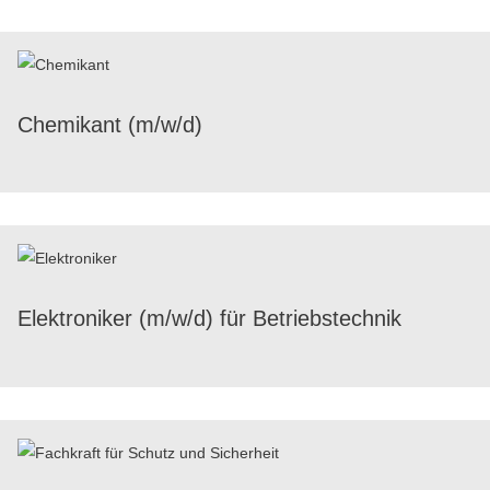
Chemi­kant (m/​w/​d)
Elek­tro­ni­ker (m/​w/​d) für Betriebstechnik