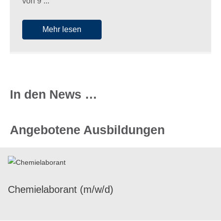
von 9 ...
Mehr lesen
In den News …
Angebotene Ausbildungen
Chemie­la­bo­rant (m/​w/​d)