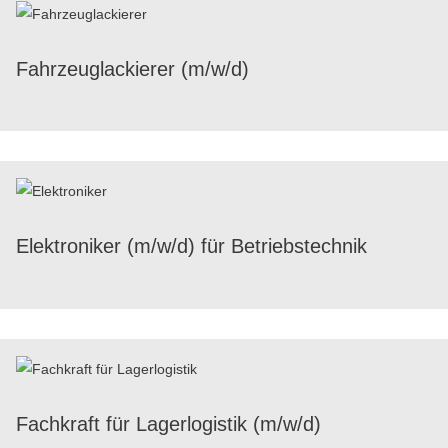
Fahr­zeug­la­ckie­rer (m/​w/​d)
Elek­tro­ni­ker (m/​w/​d) für Betriebstechnik
Fach­kraft für Lager­lo­gis­tik (m/​w/​d)