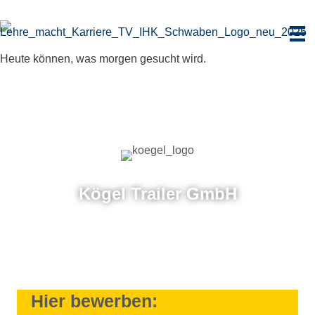
Zum
Inhalt
springen
Heute können, was morgen gesucht wird.
Kögel Trai­ler GmbH
Hier bewerben: