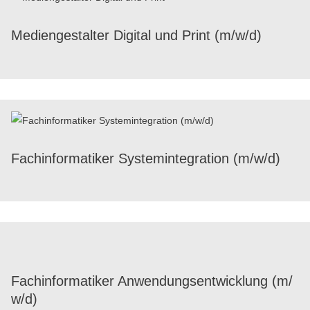
Medi­en­ge­stal­ter Digi­tal und Print (m/​w/​d)
Fach­in­for­ma­ti­ker System­in­te­gra­tion (m/​w/​d)
Fach­in­for­ma­ti­ker Anwen­dungs­ent­wick­lung (m/​
w/​d)