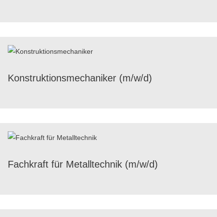
Konstruk­ti­ons­me­cha­ni­ker (m/​w/​d)
Fach­kraft für Metall­tech­nik (m/​w/​d)