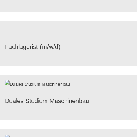
Fach­la­ge­rist (m/​w/​d)
Duales Studium Maschinenbau