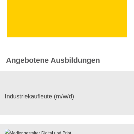
Angebotene Ausbildungen
Indus­trie­kauf­leute (m/​w/​d)