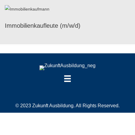
Immo­bi­li­en­kauf­leute (m/​w/​d)
© 2023 Zukunft Ausbildung. All Rights Reserved.