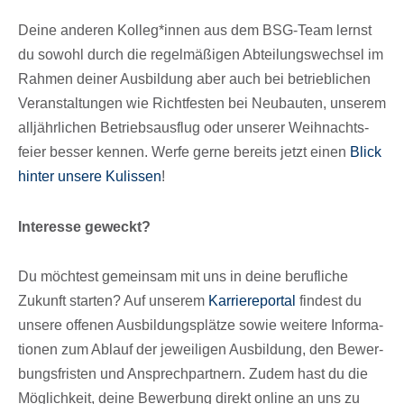
Deine ande­ren Kolleg*innen aus dem BSG-Team lernst
du sowohl durch die regel­mä­ßi­gen Abtei­lungs­wech­sel im
Rahmen deiner Ausbil­dung aber auch bei betrieb­li­chen
Veran­stal­tun­gen wie Richt­fes­ten bei Neubau­ten, unse­rem
alljähr­li­chen Betriebs­aus­flug oder unse­rer Weih­nachts­
feier besser kennen. Werfe gerne bereits jetzt einen
Blick
hinter unsere Kulis­sen
!
Inter­esse geweckt?
Du möch­test gemein­sam mit uns in deine beruf­li­che
Zukunft star­ten? Auf unse­rem
Karrie­re­por­tal
findest du
unsere offe­nen Ausbil­dungs­plätze sowie weitere Infor­ma­
tio­nen zum Ablauf der jewei­li­gen Ausbil­dung, den Bewer­
bungs­fris­ten und Ansprech­part­nern. Zudem hast du die
Möglich­keit, deine Bewer­bung direkt online an uns zu