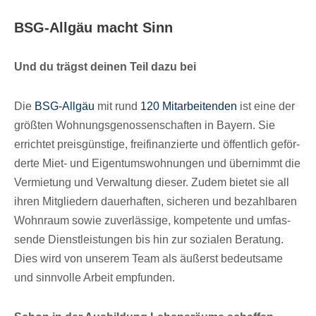
BSG-Allgäu macht Sinn
Und du trägst deinen Teil dazu bei
Die
BSG-Allgäu
mit rund
120 Mitar­bei­ten­den
ist eine der
größ­ten Wohnungs­ge­nos­sen­schaf­ten in Bayern. Sie
errich­tet preis­güns­tige, frei­fi­nan­zierte und öffent­lich geför­
derte Miet- und Eigen­tums­woh­nun­gen und über­nimmt die
Vermie­tung und Verwal­tung dieser. Zudem bietet sie all
ihren Mitglie­dern dauer­haf­ten, siche­ren und bezahl­ba­ren
Wohn­raum sowie zuver­läs­sige, kompe­tente und umfas­
sende Dienst­leis­tun­gen bis hin zur sozia­len Bera­tung.
Dies wird von unse­rem Team als äußerst bedeut­same
und sinn­volle Arbeit empfunden.