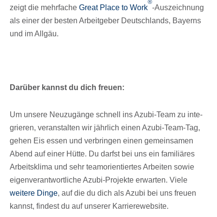
®
zeigt die mehr­fa­che
Great Place to Work
-Auszeich­nung
als einer der besten Arbeit­ge­ber Deutsch­lands, Bayerns
und im Allgäu.
Darüber kannst du dich freuen:
Um unsere Neuzu­gänge schnell ins Azubi-Team zu inte­
grie­ren, veran­stal­ten wir jähr­lich einen Azubi-Team-Tag,
gehen Eis essen und verbrin­gen einen gemein­sa­men
Abend auf einer Hütte. Du darfst bei uns ein fami­liä­res
Arbeits­klima und sehr team­ori­en­tier­tes Arbei­ten sowie
eigen­ver­ant­wort­li­che Azubi-Projekte erwar­ten. Viele
weitere Dinge
, auf die du dich als Azubi bei uns freuen
kannst, findest du auf unse­rer Karrierewebsite.