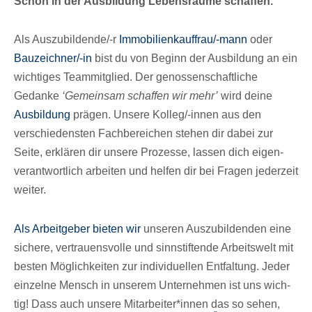
Schon in der Ausbil­dung Lebens­räume schaffen.
Als Auszu­bil­den­de/-r
Immo­bi­li­en­kauf­frau/-mann
oder
Bauzeich­ner/-in
bist du von Beginn der Ausbil­dung an ein
wich­ti­ges Team­mit­glied. Der genos­sen­schaft­li­che
Gedanke
‘Gemein­sam schaf­fen wir mehr’
wird deine
Ausbil­dung
prägen. Unsere Kolleg/-innen aus den
verschie­dens­ten Fach­be­rei­chen stehen dir dabei zur
Seite, erklä­ren dir unsere Prozesse, lassen dich eigen­
ver­ant­wort­lich arbei­ten und helfen dir bei Fragen jeder­zeit
weiter.
Als Arbeit­ge­ber bieten wir
unse­ren Auszu­bil­den­den eine
sichere, vertrau­ens­volle und sinn­stif­tende Arbeits­welt mit
besten Möglich­kei­ten zur indi­vi­du­el­len Entfal­tung. Jeder
einzelne Mensch in unse­rem Unter­neh­men ist uns wich­
tig! Dass auch unsere Mitarbeiter*innen das so sehen,