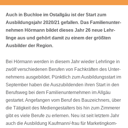
Auch in Buch­loe im Ostall­gäu ist der Start zum
Ausbil­dungs­jahr 2020/​21 gefal­len. Das Fami­li­en­un­ter­
neh­men Hörmann bildet dieses Jahr 26 neue Lehr­
linge aus und gehört damit zu einem der größ­ten
Ausbil­der der Region.
Bei Hörmann werden in diesem Jahr wieder Lehr­linge in
zwölf verschie­de­nen Beru­fen von Fach­kräf­ten des Unter­
neh­mens ausge­bil­det. Pünkt­lich zum Ausbil­dungs­start im
Septem­ber haben die Auszu­bil­den­den ihren Start in den
Berufs­weg bei dem Fami­li­en­un­ter­neh­men im Allgäu
gestar­tet. Ange­fan­gen vom Beruf des Bauzeich­ners, über
die Tätig­keit des Medi­en­ge­stal­ters bis hin zum Zimme­rer
gibt es viele Berufe zu erler­nen. Neu ist seit letz­tem Jahr
auch die Ausbil­dung Kauf­mann/-frau für Marke­ting­kom­