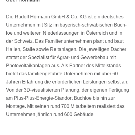
Die Rudolf Hörmann GmbH & Co. KG ist ein deut­sches
Unter­neh­men mit Sitz im baye­risch-schwä­bi­schen Buch­
loe und weite­ren Nieder­las­sun­gen in Öster­reich und in
der Schweiz. Das Fami­li­en­un­ter­neh­men plant und baut
Hallen, Ställe sowie Reit­an­la­gen. Die jewei­li­gen Dächer
stat­tet der Spezia­list für Agrar- und Gewer­be­bau mit
Photo­vol­ta­ik­an­la­gen aus. Als Part­ner des Mittel­stands
bietet das fami­li­en­ge­führte Unter­neh­men mit über 60
Jahren Erfah­rung die erfor­der­li­chen Leis­tun­gen selbst an:
Von der 3D-visua­li­sier­ten Planung, der eige­nen Ferti­gung
am Plus-Plus-Ener­gie-Stand­ort Buch­loe bis hin zur
Montage. Mit seinen rund 700 Mitar­bei­tern reali­siert das
Unter­neh­men jähr­lich rund 600 Gebäude.