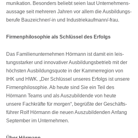
mu­ni­ka­tion. Beson­ders beliebt seien laut Unter­neh­mens­
aus­sage seit mehre­ren Jahren vor allem die Ausbil­dungs­
be­rufe Bauzeich­ner/-in und Indus­trie­kauf­mann/-frau.
Firmen­phi­lo­so­phie als Schlüs­sel des Erfolgs
Das Fami­li­en­un­ter­neh­men Hörmann ist damit ein leis­
tungs­star­ker und inno­va­ti­ver Ausbil­dungs­be­trieb mit der
höchs­ten Ausbil­dungs­quote in der Kammer­re­gion von
IHK und HWK. „Der Schlüs­sel unse­res Erfolgs ist unsere
Firmen­phi­lo­so­phie. Ab heute sind Sie ein Teil des
Hörmann Teams und als Auszu­bil­dende von heute
unsere Fach­kräfte für morgen“, begrüßte der Geschäfts­
füh­rer Rolf Hörmann die neuen Auszu­bil­den­den Anfang
Septem­ber im Unternehmen.
Über Hörmann