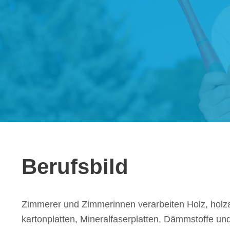
Berufs­bild
Zimme­rer und Zimme­rin­nen verar­bei­ten Holz, holz­ar­
kar­ton­plat­ten, Mine­ral­fa­ser­plat­ten, Dämm­stoffe 