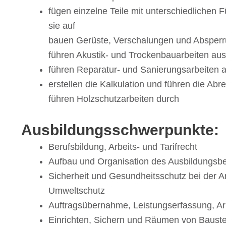
fügen einzelne Teile mit unter­schied­li­che
sie auf
bauen Gerüste, Verscha­lun­gen und Absper­r
führen Akus­tik- und Trocken­bau­ar­bei­ten aus
führen Repa­ra­tur- und Sanie­rungs­ar­bei­te
erstel­len die Kalku­la­tion und führen die Ab
führen Holz­schutz­ar­bei­ten durch
Ausbil­dungs­schwer­punkte:
Berufs­bil­dung, Arbeits- und Tarifrecht
Aufbau und Orga­ni­sa­tion des Ausbildungsb
Sicher­heit und Gesund­heits­schutz bei der A
Umweltschutz
Auftrags­über­nahme, Leis­tungs­er­fas­sung, A
Einrich­ten, Sichern und Räumen von Bauste