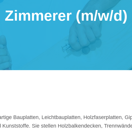
Zimme­rer (m/​w/​d)
tige Bauplat­ten, Leicht­bau­plat­ten, Holz­fa­ser­plat­ten, Gi
und Kunst­stoffe. Sie stel­len Holz­bal­ken­de­cken, Trenn­wänd