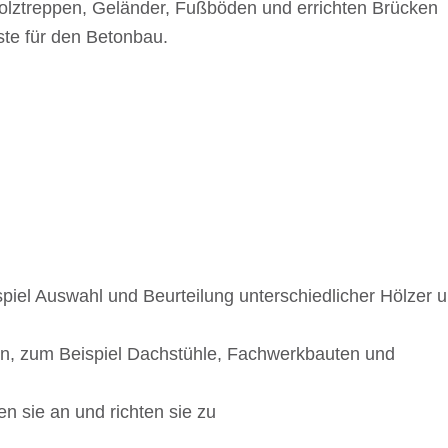
lz­trep­pen, Gelän­der, Fußbö­den und errich­ten Brücken
üste für den Betonbau.
piel Auswahl und Beur­tei­lung unter­schied­li­cher Hölzer 
nen, zum Beispiel Dach­stühle, Fach­werk­bau­ten und
en sie an und rich­ten sie zu