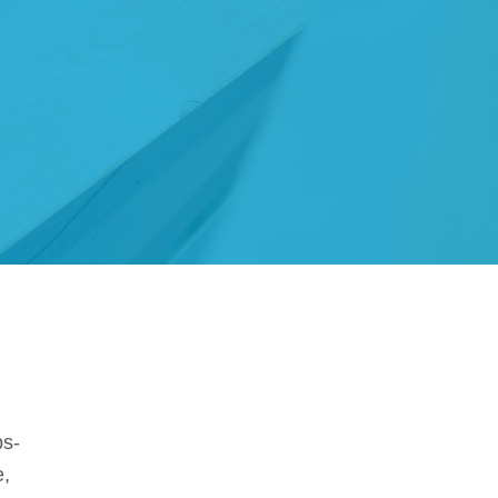
ps­
e,