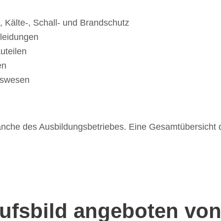
 Kälte-, Schall- und Brandschutz
ekleidungen
uteilen
en
htswesen
an­che des Ausbil­dungs­be­trie­bes. Eine Gesamt­über­sicht 
rufsbild angeboten von