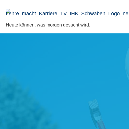
Zum
Inhalt
springen
Heute können, was morgen gesucht wird.