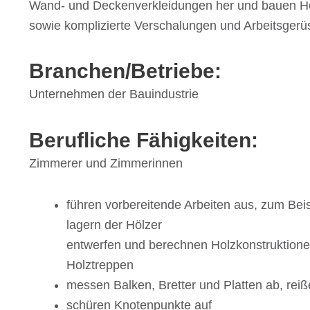
Wand- und Decken­ver­klei­dun­gen her und bauen Ho
sowie kompli­zierte Verscha­lun­gen und Arbeits­ge­r
Branchen/​Betriebe:
Unter­neh­men der Bauindustrie
Beruf­li­che Fähigkeiten:
Zimme­rer und Zimmerinnen
führen vorbe­rei­tende Arbei­ten aus, zum Beis
lagern der Hölzer
entwer­fen und berech­nen Holz­kon­struk­tio­
Holztreppen
messen Balken, Bret­ter und Plat­ten ab, reiß
schü­ren Knoten­punkte auf