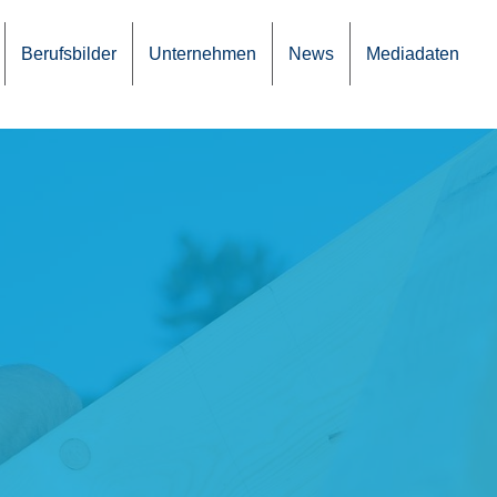
Berufs­bil­der
Unter­neh­men
News
Media­da­ten