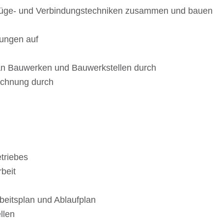
n Füge- und Verbin­dungs­tech­ni­ken zusam­men und bauen
un­gen auf
n an Bauwer­ken und Bauwerk­stel­len durch
rech­nung durch
etriebes
rbeit
rbeits­plan und Ablaufplan
llen