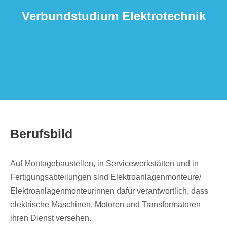
Verbund­stu­dium Elektrotechnik
Berufs­bild
Auf Monta­ge­bau­stel­len, in Service­werk­stät­ten und in
Ferti­gungs­ab­tei­lun­gen sind Elektroanlagenmonteure/​
Elektroanlagenmonteurinnen dafür verant­wort­lich, dass
elek­tri­sche Maschi­nen, Moto­ren und Trans­for­ma­to­ren
ihren Dienst versehen.