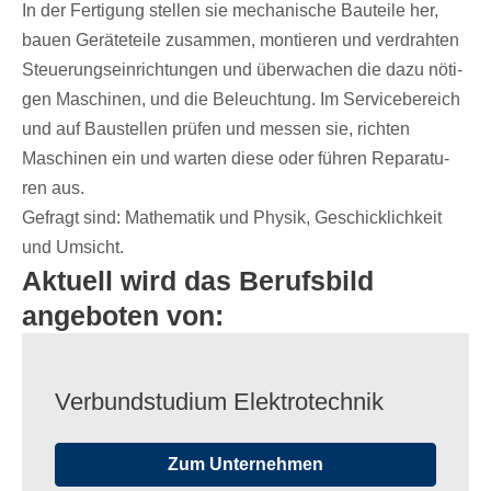
In der Ferti­gung stel­len sie mecha­ni­sche Bauteile her,
bauen Gerä­te­teile zusam­men, montie­ren und verdrah­ten
Steue­rungs­ein­rich­tun­gen und über­wa­chen die dazu nöti­
gen Maschi­nen, und die Beleuch­tung. Im Service­be­reich
und auf Baustel­len prüfen und messen sie, rich­ten
Maschi­nen ein und warten diese oder führen Repa­ra­tu­
ren aus.
Gefragt sind: Mathe­ma­tik und Physik, Geschick­lich­keit
und Umsicht.
Aktuell wird das Berufsbild
angeboten von:
Verbund­stu­dium Elektrotechnik
Zum Unternehmen