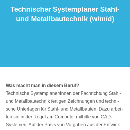
Tech­ni­scher System­pla­ner Stahl-
und Metall­bau­tech­nik (w/​m/​d)
Was macht man in diesem Beruf?
Tech­ni­sche Systemplaner/​innen der Fach­rich­tung Stahl-
und Metall­bau­tech­nik ferti­gen Zeich­nun­gen und tech­ni­
sche Unter­la­gen für Stahl- und Metall­bau­ten. Dazu arbei­
ten sie in der Regel am Compu­ter mithilfe von CAD-
Syste­men. Auf der Basis von Vorga­ben aus der Entwick­