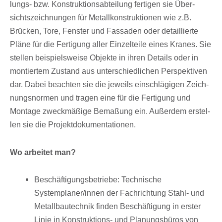
lungs- bzw. Konstruk­ti­ons­ab­tei­lung ferti­gen sie Über­
sichts­zeich­nun­gen für Metall­kon­struk­tio­nen wie z.B.
Brücken, Tore, Fens­ter und Fassa­den oder detail­lierte
Pläne für die Ferti­gung aller Einzel­teile eines Kranes. Sie
stel­len beispiels­weise Objekte in ihren Details oder in
montier­tem Zustand aus unter­schied­li­chen Perspek­ti­ven
dar. Dabei beach­ten sie die jeweils einschlä­gi­gen Zeich­
nungs­nor­men und tragen eine für die Ferti­gung und
Montage zweck­mä­ßige Bema­ßung ein. Außer­dem erstel­
len sie die Projektdokumentationen.
Wo arbei­tet man?
Beschäf­ti­gungs­be­triebe: Tech­ni­sche
Systemplaner/​innen der Fach­rich­tung Stahl- und
Metall­bau­tech­nik finden Beschäf­ti­gung in erster
Linie in Konstruk­ti­ons- und Planungs­bü­ros von