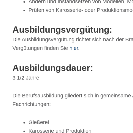
Ändern und Instand­set­zen von Model­len, Mod
Prüfen von Karos­se­rie- oder Produktionsmo
Ausbil­dungs­ver­gü­tung:
Die Ausbil­dungs­ver­gü­tung rich­tet sich nach der Br
Vergü­tun­gen finden Sie
hier
.
Ausbil­dungs­dauer:
3 1/​2 Jahre
Die Berufs­aus­bil­dung glie­dert sich in gemein­same 
Fachrichtungen:
Gieße­rei
Karos­se­rie und Produktion