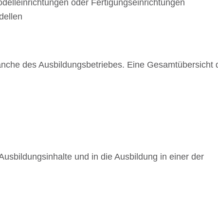
ell­ein­rich­tun­gen oder Fertigungseinrichtungen
dellen
an­che des Ausbil­dungs­be­trie­bes. Eine Gesamt­über­sicht 
Ausbil­dungs­in­halte und in die Ausbil­dung in einer der