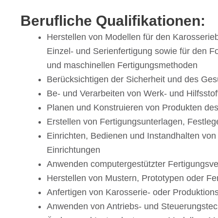
Beruf­li­che Qualifikationen:
Herstel­len von Model­len für den Karos­se­rie­
Einzel- und Seri­en­fer­ti­gung sowie für de
und maschi­nel­len Fertigungsmethoden
Berück­sich­ti­gen der Sicher­heit und des Ge
Be- und Verar­bei­ten von Werk- und Hilfssto
Planen und Konstru­ie­ren von Produk­ten de
Erstel­len von Ferti­gungs­un­ter­la­gen, Fest­
Einrich­ten, Bedie­nen und Instand­hal­ten vo
Einrichtungen
Anwen­den compu­ter­ge­stütz­ter Fertigungsv
Herstel­len von Mustern, Proto­ty­pen oder F
Anfer­ti­gen von Karos­se­rie- oder Produktio
Anwen­den von Antriebs- und Steuerungstec