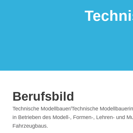
Tech­ni
Berufs­bild
Tech­ni­sche Modellbauer/​Technische Modell­baue­rin­
in Betrie­ben des Modell-, Formen-, Lehren- und Mus
Fahrzeugbaus.