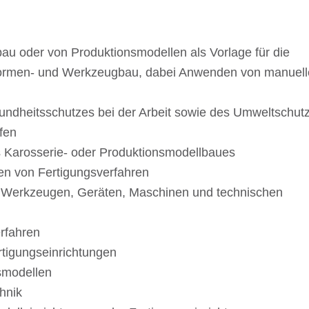
bau oder von Produk­ti­ons­mo­del­len als Vorlage für die
n Formen- und Werk­zeug­bau, dabei Anwen­den von manu­el­
sund­heits­schut­zes bei der Arbeit sowie des Umweltschut
ffen
s Karos­se­rie- oder Produktionsmodellbaues
le­gen von Fertigungsverfahren
n Werk­zeu­gen, Gerä­ten, Maschi­nen und tech­ni­schen
erfahren
ertigungseinrichtungen
nsmodellen
hnik