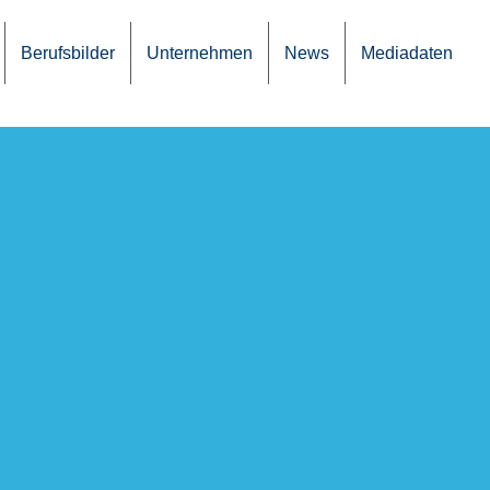
Berufs­bil­der
Unter­neh­men
News
Media­da­ten