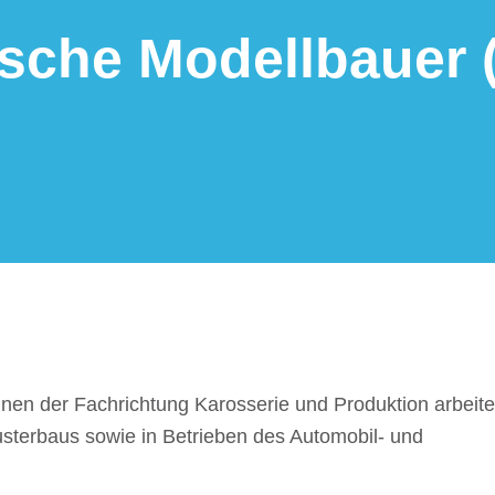
­sche Modell­bauer (
nen der Fach­rich­tung Karos­se­rie und Produk­tion arbei­t
ter­baus sowie in Betrie­ben des Auto­mo­bil- und