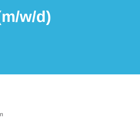
m/​w/​d)
en