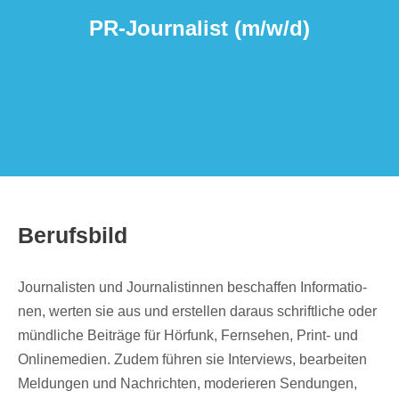
PR-Jour­na­list (m/​w/​d)
Berufs­bild
Jour­na­lis­ten und Jour­na­lis­tin­nen beschaf­fen Infor­ma­tio­
nen, werten sie aus und erstel­len daraus schrift­li­che oder
münd­li­che Beiträge für Hörfunk, Fern­se­hen, Print- und
Online­me­dien. Zudem führen sie Inter­views, bear­bei­ten
Meldun­gen und Nach­rich­ten, mode­rie­ren Sendun­gen,