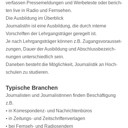
verfas­sen Pres­se­mel­dun­gen und Werbe­texte oder berich­
ten live in Radio und Fernsehen.
Die Ausbil­dung im Überblick
Journalist/​in ist eine Ausbil­dung, die durch interne
Vorschrif­ten der Lehr­gangs­trä­ger gere­gelt ist.
Je nach Lehr­gangs­trä­ger können z.B. Zugangs­vor­aus­set­
zun­gen, Dauer der Ausbil­dung und Abschluss­be­zeich­
nun­gen unter­schied­lich sein.
Dane­ben besteht die Möglich­keit, Jour­na­lis­tik an Hoch­
schu­len zu studieren.
Typi­sche Branchen
Jour­na­lis­ten und Jour­na­lis­tin­nen finden Beschäf­ti­gung
z.B.
• in Korre­spon­denz- und Nachrichtenbüros
• in Zeitungs- und Zeitschriftenverlagen
• bei Fern­seh- und Radiosendern