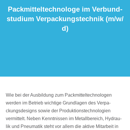
Pack­mit­tel­tech­no­loge im Verbund­
stu­dium Verpa­ckungs­tech­nik (m/​w/​
d)
Wie bei der Ausbil­dung zum Pack­mit­tel­tech­no­lo­gen
werden im Betrieb wich­tige Grund­la­gen des Verpa­
ckungs­de­signs sowie der Produk­ti­ons­tech­no­lo­gien
vermit­telt. Neben Kennt­nis­sen im Metall­be­reich, Hydrau­
lik und Pneu­ma­tik steht vor allem die aktive Mitar­beit in