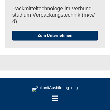
Pack­mit­tel­tech­no­loge im Verbund­
stu­dium Verpa­ckungs­tech­nik (m/​w/​
d)
Zum Unternehmen