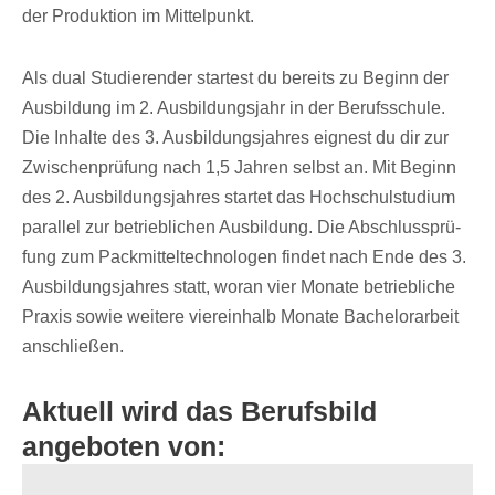
der Produk­tion im Mittelpunkt.
Als dual Studie­ren­der star­test du bereits zu Beginn der
Ausbil­dung im 2. Ausbil­dungs­jahr in der Berufs­schule.
Die Inhalte des 3. Ausbil­dungs­jah­res eignest du dir zur
Zwischen­prü­fung nach 1,5 Jahren selbst an. Mit Beginn
des 2. Ausbil­dungs­jah­res star­tet das Hoch­schul­stu­dium
paral­lel zur betrieb­li­chen Ausbil­dung. Die Abschluss­prü­
fung zum Pack­mit­tel­tech­no­lo­gen findet nach Ende des 3.
Ausbil­dungs­jah­res statt, woran vier Monate betrieb­li­che
Praxis sowie weitere vier­ein­halb Monate Bache­lor­ar­beit
anschließen.
Aktuell wird das Berufsbild
angeboten von: