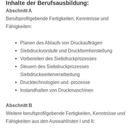
Inhalte der Berufsausbildung:
Abschnitt A
Berufs­pro­fil­ge­bende Fertig­kei­ten, Kennt­nisse und
Fähigkeiten:
Planen des Ablaufs von Druckaufträgen
Sieb­druck­vor­stufe und Druckformherstellung
Vorbe­rei­ten des Siebdruckprozesses
Steu­ern des Siebdruckprozesses
Siebdruckweiterverarbeitung
Druck­tech­no­lo­gien und -prozesse
Instand­hal­ten von Druckmaschinen
Abschnitt B
Weitere berufs­pro­fil­ge­bende Fertig­kei­ten, Kennt­nisse und
Fähig­kei­ten aus den Auswahl­lis­ten I und II: