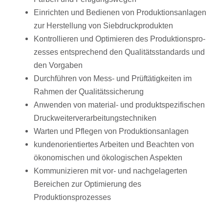
Einrich­ten und Bedie­nen von Produk­ti­ons­an­la­gen
zur Herstel­lung von Siebdruckprodukten
Kontrol­lie­ren und Opti­mie­ren des Produk­ti­ons­pro­
zes­ses entspre­chend den Quali­täts­stan­dards und
den Vorgaben
Durch­füh­ren von Mess- und Prüf­tä­tig­kei­ten im
Rahmen der Qualitätssicherung
Anwen­den von mate­rial- und produkt­spe­zi­fi­schen
Druckweiterverarbeitungstechniken
Warten und Pfle­gen von Produktionsanlagen
kunden­ori­en­tier­tes Arbei­ten und Beach­ten von
ökono­mi­schen und ökolo­gi­schen Aspekten
Kommu­ni­zie­ren mit vor- und nach­ge­la­ger­ten
Berei­chen zur Opti­mie­rung des
Produktionsprozesses