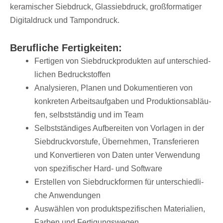
kera­mi­scher Sieb­druck, Glas­sieb­druck, groß­for­ma­ti­ger
Digi­tal­druck und Tampondruck.
Beruf­li­che Fertigkeiten:
Ferti­gen von Sieb­druck­pro­duk­ten auf unter­schied­
li­chen Bedruckstoffen
Analy­sie­ren, Planen und Doku­men­tie­ren von
konkre­ten Arbeits­auf­ga­ben und Produk­ti­ons­ab­läu­
fen, selbst­stän­dig und im Team
Selbst­stän­di­ges Aufbe­rei­ten von Vorla­gen in der
Sieb­druck­vor­stufe, Über­neh­men, Trans­fe­rie­ren
und Konver­tie­ren von Daten unter Verwen­dung
von spezi­fi­scher Hard- und Software
Erstel­len von Sieb­druck­for­men für unter­schied­li­
che Anwendungen
Auswäh­len von produkt­spe­zi­fi­schen Mate­ria­lien,
Farben und Fertigungswegen