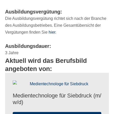
Ausbil­dungs­ver­gü­tung:
Die Ausbil­dungs­ver­gü­tung rich­tet sich nach der Bran­che
des Ausbil­dungs­be­trie­bes. Eine Gesamt­über­sicht der
Vergü­tun­gen finden Sie
hier
.
Ausbil­dungs­dauer:
3 Jahre
Aktuell wird das Berufsbild
angeboten von:
Medi­en­tech­no­loge für Sieb­druck (m/​
w/​d)