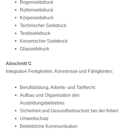
Bogen­sieb­druck
Rollen­sieb­druck
Körper­sieb­druck
Tech­ni­scher Siebdruck
Textil­sieb­druck
Kera­mi­scher Siebdruck
Glas­sieb­druck
Abschnitt C
Inte­gra­tive Fertig­kei­ten, Kennt­nisse und Fähigkeiten:
Berufs­bil­dung, Arbeits- und Tarifrecht
Aufbau und Orga­ni­sa­tion des
Ausbildungsbetriebes
Sicher­heit und Gesund­heits­schutz bei der Arbeit
Umwelt­schutz
Betrieb­li­che Kommunikation