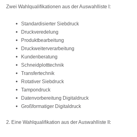
Zwei Wahl­qua­li­fi­ka­tio­nen aus der Auswahl­liste I:
Stan­dar­di­sier­ter Siebdruck
Druck­ver­ede­lung
Produkt­be­ar­bei­tung
Druck­wei­ter­ver­ar­bei­tung
Kunden­be­ra­tung
Schneid­plott­tech­nik
Trans­fer­tech­nik
Rota­ti­ver Siebdruck
Tampon­druck
Daten­vor­be­rei­tung Digitaldruck
Groß­for­ma­ti­ger Digitaldruck
2. Eine Wahl­qua­li­fi­ka­tion aus der Auswahl­liste II: