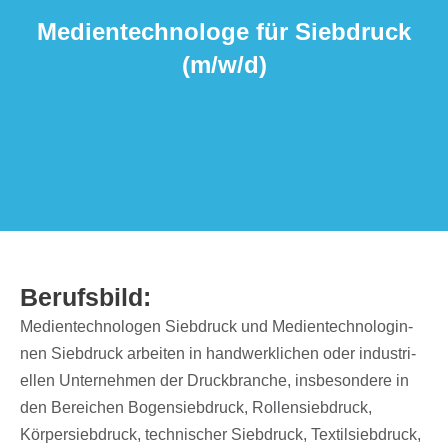
Medi­en­tech­no­loge für Sieb­druck
(m/​w/​d)
Berufs­bild:
Medi­en­tech­no­lo­gen Sieb­druck und Medi­en­tech­no­lo­gin­
nen Sieb­druck arbei­ten in hand­werk­li­chen oder indus­tri­
el­len Unter­neh­men der Druck­bran­che, insbe­son­dere in
den Berei­chen Bogen­sieb­druck, Rollen­sieb­druck,
Körper­sieb­druck, tech­ni­scher Sieb­druck, Textil­sieb­druck,