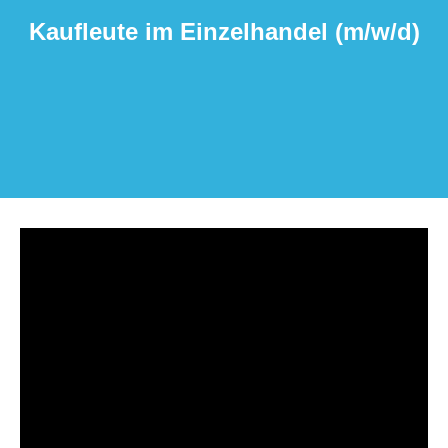
Kauf­leute im Einzel­han­del (m/​w/​d)