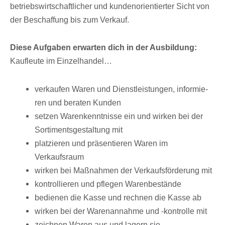
betriebs­wirt­schaft­li­cher und kunden­ori­en­tier­ter Sicht von
der Beschaf­fung bis zum Verkauf.
Diese Aufga­ben erwar­ten dich in der Ausbildung:
Kauf­leute im Einzelhandel…
verkau­fen Waren und Dienst­leis­tun­gen, infor­mie­
ren und bera­ten Kunden
setzen Waren­kennt­nisse ein und wirken bei der
Sorti­ments­ge­stal­tung mit
plat­zie­ren und präsen­tie­ren Waren im
Verkaufsraum
wirken bei Maßnah­men der Verkaufs­för­de­rung mit
kontrol­lie­ren und pfle­gen Warenbestände
bedie­nen die Kasse und rech­nen die Kasse ab
wirken bei der Waren­an­nahme und -kontrolle mit
zeich­nen Waren aus und lagern sie