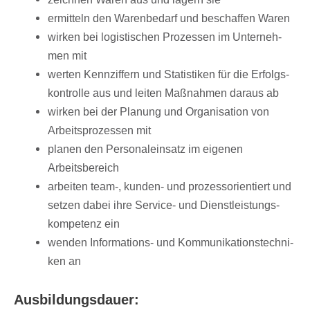
ermit­teln den Waren­be­darf und beschaf­fen Waren
wirken bei logis­ti­schen Prozes­sen im Unter­neh­
men mit
werten Kenn­zif­fern und Statis­ti­ken für die Erfolgs­
kon­trolle aus und leiten Maßnah­men daraus ab
wirken bei der Planung und Orga­ni­sa­tion von
Arbeits­pro­zes­sen mit
planen den Perso­nal­ein­satz im eige­nen
Arbeitsbereich
arbei­ten team-, kunden- und prozess­ori­en­tiert und
setzen dabei ihre Service- und Dienst­leis­tungs­
kom­pe­tenz ein
wenden Infor­ma­ti­ons- und Kommu­ni­ka­ti­ons­tech­ni­
ken an
Ausbil­dungs­dauer: