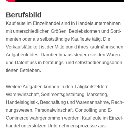
Berufs­bild
Kauf­leute im Einzel­han­del sind in Handels­un­ter­neh­men
mit unter­schied­li­chen Größen, Betriebs­for­men und Sorti­
men­ten oder als selbst­stän­dige Kauf­leute tätig. Die
Verkaufs­tä­tig­keit ist der Mittel­punkt ihres kauf­män­ni­schen
Aufga­ben­fel­des. Darüber hinaus steu­ern sie den Waren-
und Daten­fluss in bera­tungs- und selbst­be­die­nungs­ori­en­
tier­ten Betrieben.
Weitere Aufga­ben können in den Tätig­keits­fel­dern
Waren­wirt­schaft, Sorti­ments­ge­stal­tung, Marke­ting,
Handels­lo­gis­tik, Beschaf­fung und Waren­an­nahme, Rech­
nungs­we­sen, Perso­nal­wirt­schaft, Control­ling und E-
Commerce wahr­ge­nom­men werden. Kauf­leute im Einzel­
han­del unter­stüt­zen Unter­neh­mens­pro­zesse aus