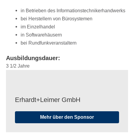
in Betrie­ben des Informationstechnikerhandwerks
bei Herstel­lern von Bürosystemen
im Einzel­han­del
in Soft­ware­häu­sern
bei Rund­funk­ver­an­stal­tern
Ausbil­dungs­dauer:
3 1/​2 Jahre
Erhardt+Leimer GmbH
Mehr über den Sponsor