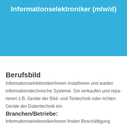
Infor­ma­ti­ons­elek­tro­ni­ker (m/​w/​d)
Berufs­bild
Informationselektroniker/​innen instal­lie­ren und warten
infor­ma­ti­ons­tech­ni­sche Systeme. Sie verkau­fen und repa­
rie­ren z.B. Geräte der Bild- und Tontech­nik oder rich­ten
Geräte der Daten­tech­nik ein.
Branchen/​Betriebe:
Informationselektroniker/​innen finden Beschäftigung