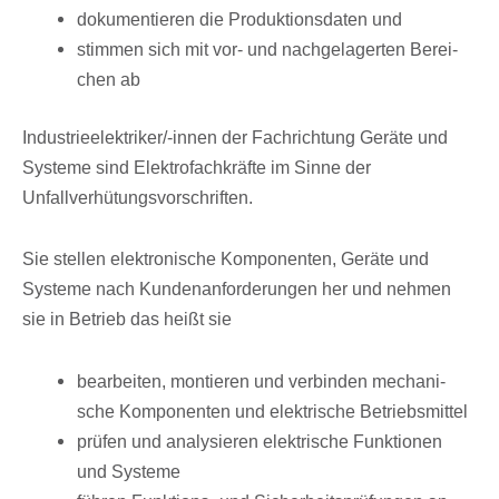
doku­men­tie­ren die Produk­ti­ons­da­ten und
stim­men sich mit vor- und nach­ge­la­ger­ten Berei­
chen ab
Indus­trie­elek­tri­ker/-innen der Fach­rich­tung Geräte und
Systeme sind Elek­tro­fach­kräfte im Sinne der
Unfallverhütungsvorschriften.
Sie stel­len elek­tro­ni­sche Kompo­nen­ten, Geräte und
Systeme nach Kunden­an­for­de­run­gen her und nehmen
sie in Betrieb das heißt sie
bear­bei­ten, montie­ren und verbin­den mecha­ni­
sche Kompo­nen­ten und elek­tri­sche Betriebsmittel
prüfen und analy­sie­ren elek­tri­sche Funk­tio­nen
und Systeme