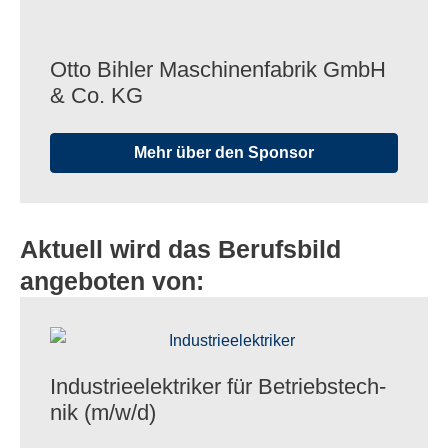
Otto Bihler Maschi­nen­fa­brik GmbH
& Co. KG
Mehr über den Sponsor
Aktuell wird das Berufsbild
angeboten von:
Indus­trie­elek­tri­ker für Betriebs­tech­
nik (m/​w/​d)