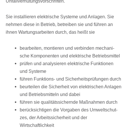
Unfallverhütungsvorschriften.
Sie instal­lie­ren elek­tri­sche Systeme und Anla­gen. Sie
nehmen diese in Betrieb, betrei­ben sie und führen an
ihnen Wartungs­ar­bei­ten durch, das heißt sie
bear­bei­ten, montie­ren und verbin­den mecha­ni­
sche Kompo­nen­ten und elek­tri­sche Betriebsmittel
prüfen und analy­sie­ren elek­tri­sche Funk­tio­nen
und Systeme
führen Funk­ti­ons- und Sicher­heits­prü­fun­gen durch
beur­tei­len die Sicher­heit von elek­tri­schen Anla­gen
und Betriebs­mit­teln und dabei
führen sie quali­täts­si­chernde Maßnah­men durch
berück­sich­ti­gen die Vorga­ben des Umwelt­schut­
zes, der Arbeits­si­cher­heit und der
Wirtschaftlichkeit