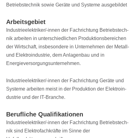
Betriebs­tech­nik sowie Geräte und Systeme ausgebildet
Arbeits­ge­biet
Indus­trie­elek­tri­ker/-innen der Fach­rich­tung Betriebs­tech­
nik arbei­ten in unter­schied­li­chen Produk­ti­ons­be­rei­chen
der Wirt­schaft, insbe­son­dere in Unter­neh­men der Metall-
und Elek­tro­in­dus­trie, dem Anla­gen­bau und in
Energieversorgungsunternehmen.
Indus­trie­elek­tri­ker/-innen der Fach­rich­tung Geräte und
Systeme arbei­ten meist in der Produk­tion der Elek­tro­in­
dus­trie und der IT-Branche.
Beruf­li­che Qualifikationen
Indus­trie­elek­tri­ker/-innen der Fach­rich­tung Betriebs­tech­
nik sind Elek­tro­fach­kräfte im Sinne der