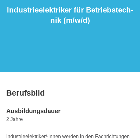
Indus­trie­elek­tri­ker für Betriebs­tech­
nik (m/​w/​d)
Berufs­bild
Ausbil­dungs­dauer
2 Jahre
Indus­trie­elek­tri­ker/-innen werden in den Fach­rich­tun­gen