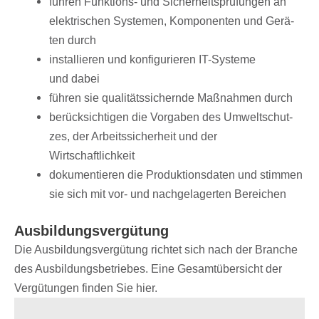
führen Funk­ti­ons- und Sicher­heits­prü­fun­gen an
elek­tri­schen Syste­men, Kompo­nen­ten und Gerä­
ten durch
instal­lie­ren und konfi­gu­rie­ren IT-Systeme
und dabei
führen sie quali­täts­si­chernde Maßnah­men durch
berück­sich­ti­gen die Vorga­ben des Umwelt­schut­
zes, der Arbeits­si­cher­heit und der
Wirtschaftlichkeit
doku­men­tie­ren die Produk­ti­ons­da­ten und stim­men
sie sich mit vor- und nach­ge­la­ger­ten Bereichen
Ausbil­dungs­ver­gü­tung
Die Ausbil­dungs­ver­gü­tung rich­tet sich nach der Bran­che
des Ausbil­dungs­be­trie­bes. Eine Gesamt­über­sicht der
Vergü­tun­gen finden Sie hier.