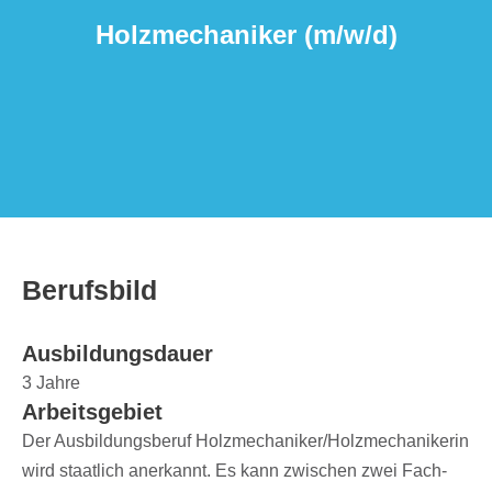
Holz­me­cha­ni­ker (m/​w/​d)
Berufs­bild
Ausbil­dungs­dauer
3 Jahre
Arbeits­ge­biet
Der Ausbil­dungs­be­ruf Holzmechaniker/​Holzmechanikerin
wird staat­lich aner­kannt. Es kann zwischen zwei Fach­