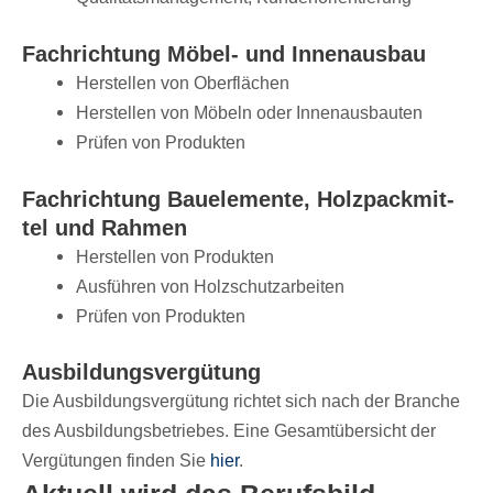
Fach­rich­tung Möbel- und Innenausbau
Herstel­len von Oberflächen
Herstel­len von Möbeln oder Innenausbauten
Prüfen von Produkten
Fach­rich­tung Bauele­mente, Holz­pack­mit­
tel und Rahmen
Herstel­len von Produkten
Ausfüh­ren von Holzschutzarbeiten
Prüfen von Produkten
Ausbil­dungs­ver­gü­tung
Die Ausbil­dungs­ver­gü­tung rich­tet sich nach der Bran­che
des Ausbil­dungs­be­trie­bes. Eine Gesamt­über­sicht der
Vergü­tun­gen finden Sie
hier
.