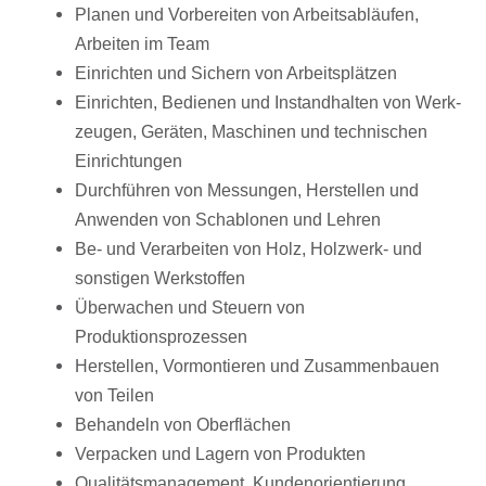
Planen und Vorbe­rei­ten von Arbeits­ab­läu­fen,
Arbei­ten im Team
Einrich­ten und Sichern von Arbeitsplätzen
Einrich­ten, Bedie­nen und Instand­hal­ten von Werk­
zeu­gen, Gerä­ten, Maschi­nen und tech­ni­schen
Einrichtungen
Durch­füh­ren von Messun­gen, Herstel­len und
Anwen­den von Scha­blo­nen und Lehren
Be- und Verar­bei­ten von Holz, Holz­werk- und
sons­ti­gen Werkstoffen
Über­wa­chen und Steu­ern von
Produktionsprozessen
Herstel­len, Vormon­tie­ren und Zusam­men­bauen
von Teilen
Behan­deln von Oberflächen
Verpa­cken und Lagern von Produkten
Quali­täts­ma­nage­ment, Kundenorientierung