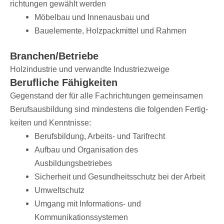
rich­tun­gen gewählt werden
Möbel­bau und Innen­aus­bau und
Bauele­mente, Holz­pack­mit­tel und Rahmen
Branchen/​Betriebe
Holz­in­dus­trie und verwandte Industriezweige
Beruf­li­che Fähigkeiten
Gegen­stand der für alle Fach­rich­tun­gen gemein­sa­men
Berufs­aus­bil­dung sind mindes­tens die folgen­den Fertig­
kei­ten und Kenntnisse:
Berufs­bil­dung, Arbeits- und Tarifrecht
Aufbau und Orga­ni­sa­tion des
Ausbildungsbetriebes
Sicher­heit und Gesund­heits­schutz bei der Arbeit
Umwelt­schutz
Umgang mit Infor­ma­ti­ons- und
Kommunikationssystemen