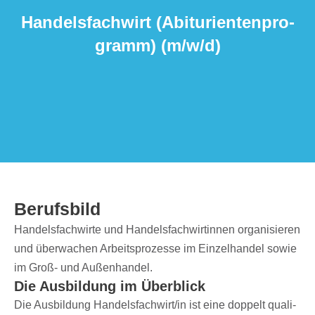
Handels­fach­wirt (Abitu­ri­en­ten­pro­
gramm) (m/​w/​d)
Berufs­bild
Handels­fach­wirte und Handels­fach­wir­tin­nen orga­ni­sie­ren
und über­wa­chen Arbeits­pro­zesse im Einzel­han­del sowie
im Groß- und Außenhandel.
Die Ausbil­dung im Überblick
Die Ausbil­dung Handelsfachwirt/​in ist eine doppelt quali­