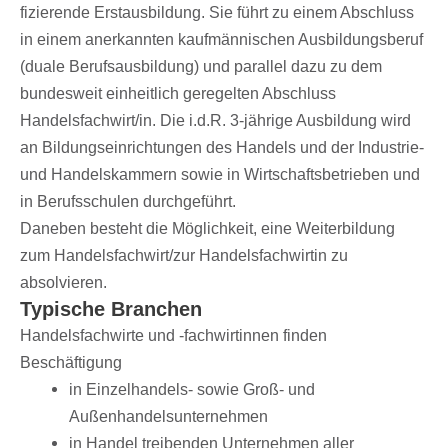
fi­zie­rende Erst­aus­bil­dung. Sie führt zu einem Abschluss
in einem aner­kann­ten kauf­män­ni­schen Ausbil­dungs­be­ruf
(duale Berufs­aus­bil­dung) und paral­lel dazu zu dem
bundes­weit einheit­lich gere­gel­ten Abschluss
Handelsfachwirt/​in. Die i.d.R. 3-jährige Ausbil­dung wird
an Bildungs­ein­rich­tun­gen des Handels und der Indus­trie-
und Handels­kam­mern sowie in Wirt­schafts­be­trie­ben und
in
Berufs­schu­len
durch­ge­führt.
Dane­ben besteht die Möglich­keit, eine Weiter­bil­dung
zum Handelsfachwirt/​zur Handels­fach­wir­tin zu
absolvieren.
Typi­sche Branchen
Handels­fach­wirte und -fach­wir­tin­nen finden
Beschäftigung
in Einzel­han­dels- sowie Groß- und
Außenhandelsunternehmen
in Handel trei­ben­den Unter­neh­men aller