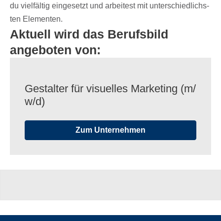
du viel­fäl­tig einge­setzt und arbei­test mit unter­schied­lichs­
ten Elementen.
Aktuell wird das Berufsbild
angeboten von:
Gestal­ter für visu­el­les Marke­ting (m/​
w/​d)
Zum Unternehmen