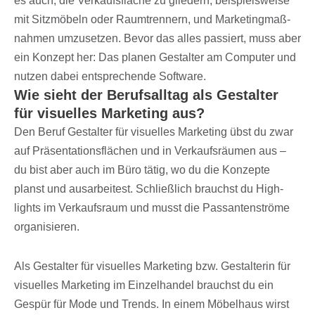
es auch, die Verkaufs­flä­che zu glie­dern, beispiels­weise
mit Sitz­mö­beln oder Raum­tren­nern, und Marke­ting­maß­
nah­men umzu­set­zen. Bevor das alles passiert, muss aber
ein Konzept her: Das planen Gestal­ter am Compu­ter und
nutzen dabei entspre­chende Software.
Wie sieht der Berufs­all­tag als Gestal­ter
für visu­el­les Marke­ting aus?
Den Beruf Gestal­ter für visu­el­les Marke­ting übst du zwar
auf Präsen­ta­ti­ons­flä­chen und in Verkaufs­räu­men aus –
du bist aber auch im Büro tätig, wo du die Konzepte
planst und ausar­bei­test. Schließ­lich brauchst du High­
lights im Verkaufs­raum und musst die Passan­ten­ströme
organisieren.
Als Gestal­ter für visu­el­les Marke­ting bzw. Gestal­te­rin für
visu­el­les Marke­ting im Einzel­han­del brauchst du ein
Gespür für Mode und Trends. In einem Möbel­haus wirst