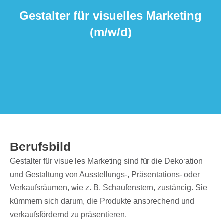
Gestal­ter für visu­el­les Marke­ting
(m/​w/​d)
Berufs­bild
Gestal­ter für visu­el­les Marke­ting sind für die Deko­ra­tion
und Gestal­tung von Ausstel­lungs-, Präsen­ta­ti­ons- oder
Verkaufs­räu­men, wie z. B. Schau­fens­tern, zustän­dig. Sie
kümmern sich darum, die Produkte anspre­chend und
verkaufs­för­dernd zu präsentieren.