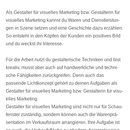
Als Gestal­ter für visu­el­les Marke­ting bzw. Gestal­te­rin für
visu­el­les Marke­ting kannst du Waren und Dienst­leis­tun­
gen in Szene setzen und eine Geschichte dazu erzäh­len.
So entsteht in den Köpfen der Kunden ein posi­ti­ves Bild
und du weckst ihr Interesse.
Für die Arbeit nutzt du gestal­te­ri­sche Tech­ni­ken und bist
krea­tiv, musst aber auch auf hand­werk­li­che und tech­ni­
sche Fähig­kei­ten zurück­grei­fen. Denn auch das
passende Licht­kon­zept gehört zu deinen Aufga­ben als
Gestal­ter für visu­el­les Marke­ting bzw. Gestal­te­rin für visu­
el­les Marketing.
Gestal­ter für visu­el­les Marke­ting sind nicht nur für Schau­
fens­ter zustän­dig, sondern können auch die Waren­prä­
sen­ta­tion im Verkaufs­raum arran­gie­ren. Ihre Aufgabe ist