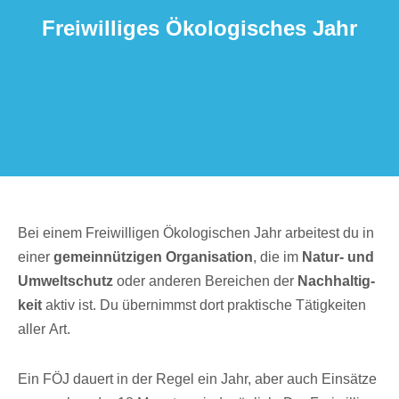
Frei­wil­li­ges Ökolo­gi­sches Jahr
Bei einem Frei­wil­li­gen Ökolo­gi­schen Jahr arbei­test du in
einer
gemein­nüt­zi­gen Orga­ni­sa­tion
, die im
Natur- und
Umwelt­schutz
oder ande­ren Berei­chen der
Nach­hal­tig­
keit
aktiv ist. Du über­nimmst dort prak­ti­sche Tätig­kei­ten
aller Art.
Ein FÖJ dauert in der Regel ein Jahr, aber auch Einsätze