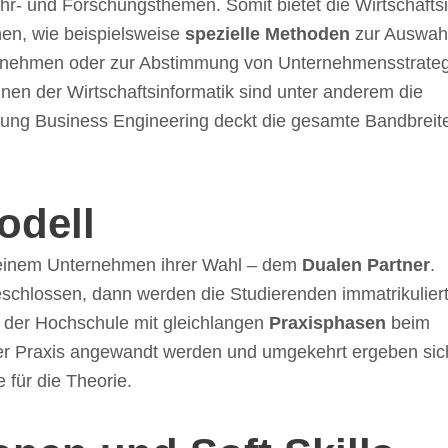
hr- und Forschungs­the­men. Somit bietet die Wirt­schafts­
­nen, wie beispiels­weise
spezi­elle Metho­den
zur Auswah
er­neh­men oder zur Abstim­mung von Unter­neh­mens­stra­te­
­pli­nen der Wirt­schafts­in­for­ma­tik sind unter ande­rem die
ch­tung Busi­ness Engi­nee­ring deckt die gesamte Band­breit
odell
i einem Unter­neh­men ihrer Wahl – dem
Dualen Part­ner
.
chlos­sen, dann werden die Studie­ren­den imma­tri­ku­liert
 der Hoch­schule mit gleich­lan­gen
Praxis­pha­sen
beim
 der Praxis ange­wandt werden und umge­kehrt erge­ben sic
 für die Theorie.