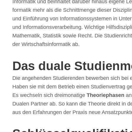
Infor­ma­tik und beinhal­tet darüber hinaus eigene Le
for­ma­tik mehr als die Schnitt­menge dieser Diszi­pli
und Einfüh­rung von Infor­ma­ti­ons­sys­te­men in Unt
und Infor­ma­ti­ons­ver­ar­bei­tung. Wich­tige Hilfs­dis­zi
Mathe­ma­tik, Statis­tik sowie Recht. Die Studi­en­ri
der Wirt­schafts­in­for­ma­tik ab.
Das duale Studienm
Die ange­hen­den Studie­ren­den bewer­ben sich be
Haben sie mit dem Betrieb einen Studi­en­ver­trag ges
Es wech­seln sich drei­mo­na­tige
Theo­rie­pha­sen
an
Dualen Part­ner ab. So kann die Theo­rie direkt in
aus den Erfah­run­gen der Praxis neue Ansatz­punkte