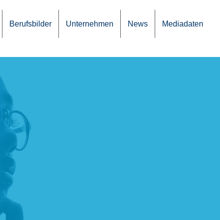
Berufs­bil­der
Unter­neh­men
News
Media­da­ten