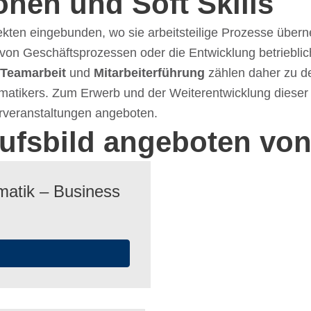
­tio­nen und Soft Skills
rojek­ten einge­bun­den, wo sie arbeits­tei­lige Prozesse über­
on Geschäfts­pro­zes­sen oder die Entwick­lung betrieb­li­c
Team­ar­beit
und
Mitar­bei­ter­füh­rung
zählen daher zu d
for­ma­ti­kers. Zum Erwerb und der Weiter­ent­wick­lung dieser
­ver­an­stal­tun­gen angeboten.
rufsbild angeboten von
ma­tik – Busi­ness