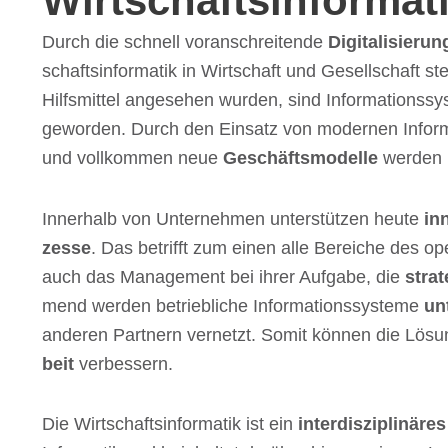
Wirtschaftsinformat
Durch die schnell voran­schrei­tende
Digi­ta­li­sie­ru
schafts­in­for­ma­tik in Wirt­schaft und Gesell­schaft ste
Hilfs­mit­tel ange­se­hen wurden, sind Infor­ma­ti­ons­
gewor­den. Durch den Einsatz von moder­nen Infor­ma
und voll­kom­men neue
Geschäfts­mo­delle
werden 
Inner­halb von Unter­neh­men unter­stüt­zen heute
inn
zesse
. Das betrifft zum einen alle Berei­che des oper
auch das Manage­ment bei ihrer Aufgabe, die
stra­
mend werden betrieb­li­che Infor­ma­ti­ons­sys­teme
un
ande­ren Part­nern vernetzt. Somit können die Lösun­g
beit
verbessern.
Die Wirt­schafts­in­for­ma­tik ist ein
inter­dis­zi­pli­nä­r