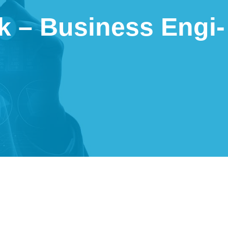
ik – Busi­ness Engi­