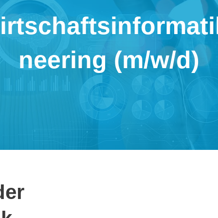
­schafts­in­for­ma­t
nee­ring (m/​w/​d)
der