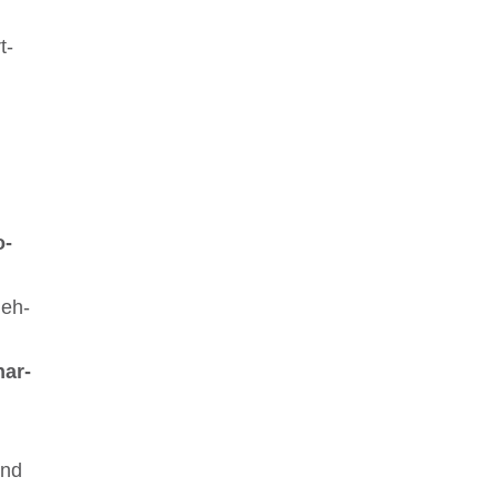
t­
n
o­
neh­
­ar­
und