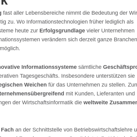
ik
ng
fast aller Lebens­be­rei­che nimmt die Bedeu­tung der Wir
tig zu. Wo Infor­ma­ti­ons­tech­no­lo­gien früher ledig­lich als
sys­teme heute zur
Erfolgs­grund­lage
vieler Unter­neh­men
­ti­ons­sys­te­men verän­dern sich derzeit ganze Bran­che
möglich.
o­va­tive Infor­ma­ti­ons­sys­teme
sämt­li­che
Geschäfts­pr
a­ti­ven Tages­ge­schäfts. Insbe­son­dere unter­stüt­zen sie
te­gi­schen Weichen
für das Unter­neh­men zu stel­len. Zu
ter­neh­mens­über­grei­fend
mit Kunden, Liefe­ran­ten und
en der Wirt­schafts­in­for­ma­tik die
welt­weite Zusam­men
es Fach
an der Schnitt­stelle von Betriebs­wirt­schafts­lehre 