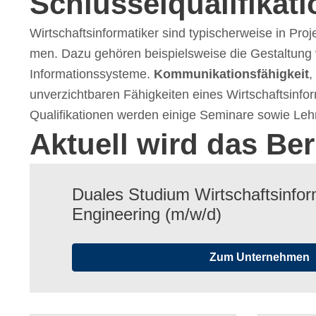
Schlüs­sel­qua­li­fi­ka
Wirt­schafts­in­for­ma­ti­ker sind typi­scher­weise in P
men. Dazu gehö­ren beispiels­weise die Gestal­tung v
Infor­ma­ti­ons­sys­teme.
Kommu­ni­ka­ti­ons­fä­hig­keit
,
unver­zicht­ba­ren Fähig­kei­ten eines Wirt­schafts­in­
Quali­fi­ka­tio­nen werden einige Semi­nare sowie Lehr
Aktuell wird das Be
Duales Studium Wirt­schafts­in­for­
Engi­nee­ring (m/​w/​d)
Zum Unternehmen