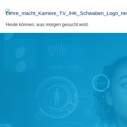
Zum
Inhalt
springen
Heute können, was morgen gesucht wird.