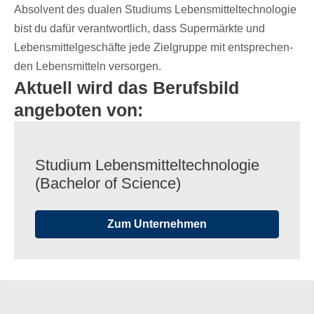
Absol­vent des dualen Studi­ums Lebens­mit­tel­tech­no­lo­gie
bist du dafür verant­wort­lich, dass Super­märkte und
Lebens­mit­tel­ge­schäfte jede Ziel­gruppe mit entspre­chen­
den Lebens­mit­teln versorgen.
Aktuell wird das Berufsbild
angeboten von:
Studium Lebens­mit­tel­tech­no­lo­gie
(Bache­lor of Science)
Zum Unternehmen