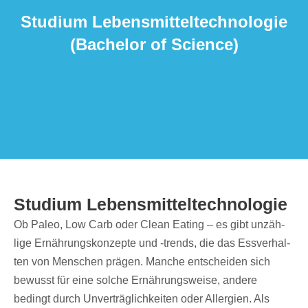
Studium Lebens­mit­tel­tech­no­lo­gie
(Bache­lor of Science)
Studium Lebens­mit­tel­tech­no­lo­gie
Ob Paleo, Low Carb oder Clean Eating – es gibt unzäh­
lige Ernäh­rungs­kon­zepte und -trends, die das Essver­hal­
ten von Menschen prägen. Manche entschei­den sich
bewusst für eine solche Ernäh­rungs­weise, andere
bedingt durch Unver­träg­lich­kei­ten oder Aller­gien. Als