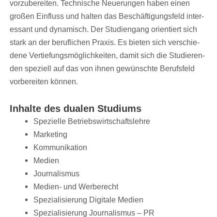
vorzu­be­rei­ten. Tech­ni­sche Neue­run­gen haben einen
großen Einfluss und halten das Beschäf­ti­gungs­feld inter­
es­sant und dyna­misch. Der Studi­en­gang orien­tiert sich
stark an der beruf­li­chen Praxis. Es bieten sich verschie­
dene Vertie­fungs­mög­lich­kei­ten, damit sich die Studie­ren­
den spezi­ell auf das von ihnen gewünschte Berufs­feld
vorbe­rei­ten können.
Inhalte des dualen Studiums
Spezi­elle Betriebswirtschaftslehre
Marke­ting
Kommu­ni­ka­tion
Medien
Jour­na­lis­mus
Medien- und Werberecht
Spezia­li­sie­rung Digi­tale Medien
Spezia­li­sie­rung Jour­na­lis­mus – PR