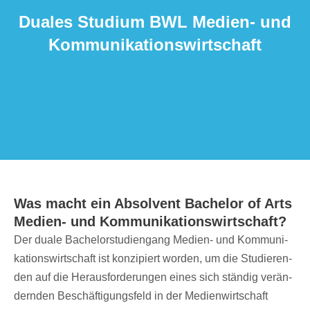
Duales Studium BWL Medien- und
Kommunikationswirtschaft
Was macht ein Absol­vent Bache­lor of Arts
Medien- und Kommunikationswirtschaft?
Der duale Bache­lor­stu­di­en­gang Medien- und Kommu­ni­
ka­ti­ons­wirt­schaft ist konzi­piert worden, um die Studie­ren­
den auf die Heraus­for­de­run­gen eines sich stän­dig verän­
dern­den Beschäf­ti­gungs­feld in der Medi­en­wirt­schaft