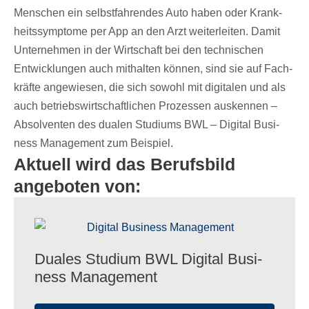
Menschen ein selbst­fah­ren­des Auto haben oder Krank­
heits­sym­ptome per App an den Arzt weiter­lei­ten. Damit
Unter­neh­men in der Wirt­schaft bei den tech­ni­schen
Entwick­lun­gen auch mithal­ten können, sind sie auf Fach­
kräfte ange­wie­sen, die sich sowohl mit digi­ta­len und als
auch betriebs­wirt­schaft­li­chen Prozes­sen ausken­nen –
Absol­ven­ten des dualen Studi­ums BWL – Digi­tal Busi­
ness Manage­ment zum Beispiel.
Aktuell wird das Berufsbild
angeboten von:
Duales Studium BWL Digi­tal Busi­
ness Management