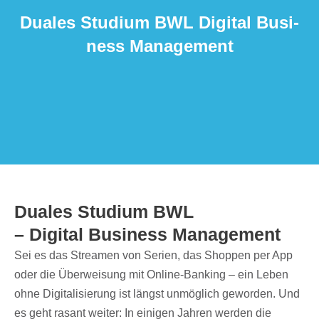
Duales Studium BWL Digi­tal Busi­
ness Management
Duales Studium BWL
– Digi­tal Busi­ness Management
Sei es das Strea­men von Serien, das Shop­pen per App
oder die Über­wei­sung mit Online-Banking – ein Leben
ohne Digi­ta­li­sie­rung ist längst unmög­lich gewor­den. Und
es geht rasant weiter: In eini­gen Jahren werden die