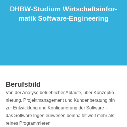
DHBW-Studium Wirt­schafts­in­for­
ma­tik Software-Engineering
Berufs­bild
Von der Analyse betrieb­li­cher Abläufe, über Konzep­tio­
nie­rung, Projekt­ma­nage­ment und Kunden­be­ra­tung hin
zur Entwick­lung und Konfi­gu­rie­rung der Soft­ware –
das Soft­ware Inge­nieur­we­sen beinhal­tet weit mehr als
reines Programmieren.