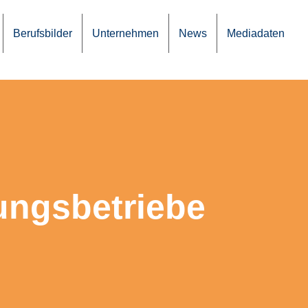
Berufs­bil­der
Unter­neh­men
News
Media­da­ten
ungsbetriebe