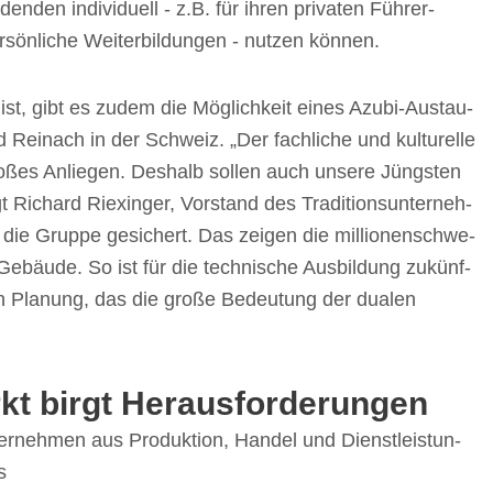
­den indi­vi­du­ell - z.B. für ihren priva­ten Führer­
rsön­li­che Weiter­bil­dun­gen - nutzen können.
ist, gibt es zudem die Möglich­keit eines Azubi-Austau­
n­ach in der Schweiz. „Der fach­li­che und kultu­relle
roßes Anlie­gen. Deshalb sollen auch unsere Jüngs­ten
t Richard Riex­in­ger, Vorstand des Tradi­ti­ons­un­ter­neh­
 die Gruppe gesi­chert. Das zeigen die millio­nen­schwe­
d Gebäude. So ist für die tech­ni­sche Ausbil­dung zukünf­
 in Planung, das die große Bedeu­tung der dualen
arkt birgt Herausforderungen
r­neh­men aus Produk­tion, Handel und Dienst­leis­tun­
s