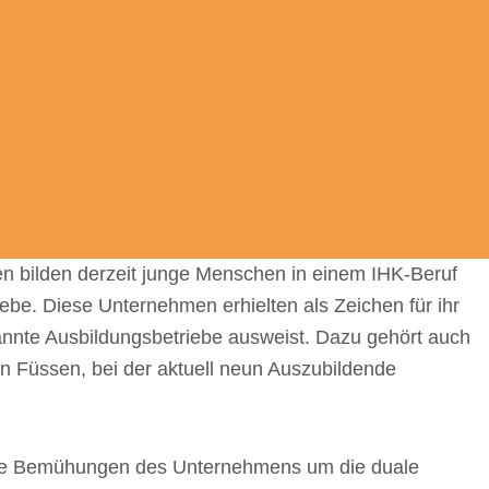
en bilden derzeit junge Menschen in einem IHK-Beruf
iebe. Diese Unter­neh­men erhiel­ten als Zeichen für ihr
annte Ausbil­dungs­be­triebe ausweist. Dazu gehört auch
 Füssen, bei der aktu­ell neun Auszu­bil­dende
 die Bemü­hun­gen des Unter­neh­mens um die duale