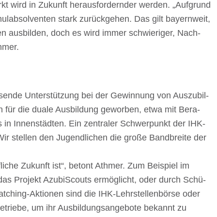
t wird in Zukunft heraus­for­dern­der werden. „Aufgrund
­ab­sol­ven­ten stark zurück­ge­hen. Das gilt bayern­weit,
n ausbil­den, doch es wird immer schwie­ri­ger, Nach­
thmer.
ende Unter­stüt­zung bei der Gewin­nung von Auszu­bil­
n für die duale Ausbil­dung gewor­ben, etwa mit Bera­
 in Innen­städ­ten. Ein zentra­ler Schwer­punkt der IHK-
. „Wir stel­len den Jugend­li­chen die große Band­breite der
­li­che Zukunft ist“, betont Athmer. Zum Beispiel im
 das Projekt AzubiScouts ermög­licht, oder durch Schü­
 Matching-Aktio­nen sind die IHK-Lehr­stel­len­börse oder
Betriebe, um ihr Ausbil­dungs­an­ge­bote bekannt zu