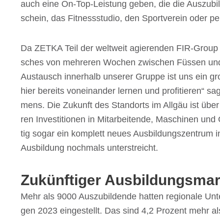
auch eine On-Top-Leis­tung geben, die die Auszu­bil­den
schein, das Fitness­stu­dio, den Sport­ver­ein oder pe
Da ZETKA Teil der welt­weit agie­ren­den FIR-Group 
sches von mehre­ren Wochen zwischen Füssen und Rei
Austausch inner­halb unse­rer Gruppe ist uns ein g
hier bereits vonein­an­der lernen und profi­tie­ren“ sag
mens. Die Zukunft des Stand­orts im Allgäu ist über
ren Inves­ti­tio­nen in Mitar­bei­tende, Maschi­nen un
tig sogar ein komplett neues Ausbil­dungs­zen­trum
Ausbil­dung noch­mals unterstreicht.
Zukünf­ti­ger Ausbil­dungs­m
Mehr als 9000 Auszu­bil­dende hatten regio­nale Unte
gen 2023 einge­stellt. Das sind 4,2 Prozent mehr al