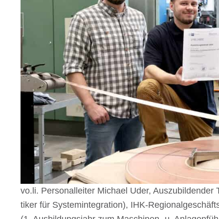
vo​.li. Perso­nal­lei­ter Michael Uder, Auszu­bil­den­d
ti­ker für System­in­te­gra­tion), IHK-Regio­nal­ge­schä
(1. Ausbil­dungs­jahr zum Maschi­nen- u. Anla­gen­füh­