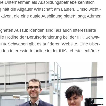
Unter­neh­men als Ausbil­dungs­be­triebe kennt­lich
hält die Allgäuer Wirt­schaft am Laufen. Umso wich­ti­
k­ti­ven, die eine duale Ausbil­dung bietet“, sagt Athmer.
­ten Auszu­bil­den­den sind, als auch inter­es­sierte
 Hotline der Berufs­ori­en­tie­rung bei der IHK Schwa­
r IHK Schwa­ben gibt es auf deren Website. Eine Über­
inden Inter­es­sierte online in der IHK-Lehrstellenbörse.