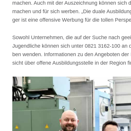
machen. Auch mit der Auszeich­nung können sich die 
machen und für sich werben. „Die duale Ausbil­dung 
ger ist eine offen­sive Werbung für die tollen Perspe
Sowohl Unter­neh­men, die auf der Suche nach geeig­ne
Jugend­li­che können sich unter 0821 3162-100 an die
ben wenden. Infor­ma­tio­nen zu den Ange­bo­ten de
sicht über offene Ausbil­dungs­stelle in der Region f