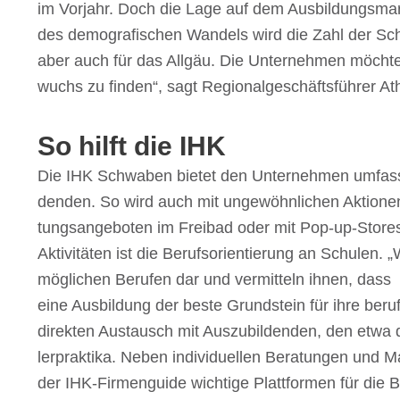
im Vorjahr. Doch die Lage auf dem Ausbil­dungs­mark
des demo­gra­fi­schen Wandels wird die Zahl der Schul
aber auch für das Allgäu. Die Unter­neh­men möch­te
wuchs zu finden“, sagt Regio­nal­ge­schäfts­füh­rer A
So hilft die IHK
Die IHK Schwa­ben bietet den Unter­neh­men umfas­s
den­den. So wird auch mit unge­wöhn­li­chen Aktio­ne
tungs­an­ge­bo­ten im Frei­bad oder mit Pop-up-Stores
Akti­vi­tä­ten ist die Berufs­ori­en­tie­rung an Schu­len
mögli­chen Beru­fen dar und vermit­teln ihnen, dass
eine Ausbil­dung der beste Grund­stein für ihre beruf
direk­ten Austausch mit Auszu­bil­den­den, den etwa
ler­prak­tika. Neben indi­vi­du­el­len Bera­tun­gen und
der IHK-Firmen­guide wich­tige Platt­for­men für die 