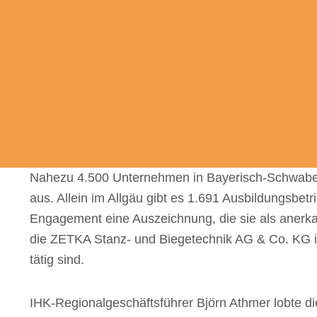
Nahezu 4.500 Unter­neh­men in Baye­risch-Schwa­b
aus. Allein im Allgäu gibt es 1.691 Ausbil­dungs­be­tr
Enga­ge­ment eine Auszeich­nung, die sie als aner­k
die ZETKA Stanz- und Biege­tech­nik AG & Co. KG in
tätig sind.
IHK-Regio­nal­ge­schäfts­füh­rer Björn Athmer lobte