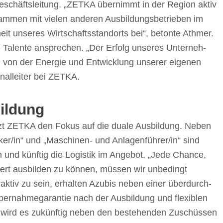
schäfts­lei­tung. „ZETKA über­nimmt in der Region aktiv
m­men mit vielen ande­ren Ausbil­dungs­be­trie­ben im
eit unse­res Wirt­schafts­stand­orts bei“, betonte Athmer.
Talente anspre­chen. „Der Erfolg unse­res Unter­neh­
on der Ener­gie und Entwick­lung unse­rer eige­nen
al­lei­ter bei ZETKA.
ildung
h setzt ZETKA den Fokus auf die duale Ausbil­dung. Neben
er/​in“ und „Maschi­nen- und Anlagenführer/​in“ sind
ch und künf­tig die Logis­tik im Ange­bot. „Jede Chance,
i­ziert ausbil­den zu können, müssen wir unbe­dingt
ak­tiv zu sein, erhal­ten Azubis neben einer über­durch­
Über­nah­me­ga­ran­tie nach der Ausbil­dung und flexi­blen
s. So wird es zukünf­tig neben den bestehen­den Zuschüs­sen