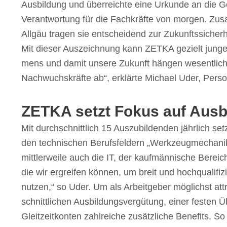
Ausbil­dung und über­reichte eine Urkunde an die Ge
Verant­wor­tung für die Fach­kräfte von morgen. Zusa
Allgäu tragen sie entschei­dend zur Zukunfts­si­cher­h
Mit dieser Auszeich­nung kann ZETKA gezielt junge 
mens und damit unsere Zukunft hängen wesent­lich v
Nach­wuchs­kräfte ab“, erklärte Michael Uder, Perso­n
ZETKA setzt Fokus auf Ausb
Mit durch­schnitt­lich 15 Auszu­bil­den­den jähr­lic
den tech­ni­schen Berufs­fel­dern „Werkzeugmechanik
mitt­ler­weile auch die IT, der kauf­män­ni­sche Berei
die wir ergrei­fen können, um breit und hoch­qua­li­f
nutzen,“ so Uder. Um als Arbeit­ge­ber möglichst attr
schnitt­li­chen Ausbil­dungs­ver­gü­tung, einer festen 
Gleit­zeit­kon­ten zahl­rei­che zusätz­li­che Bene­fit