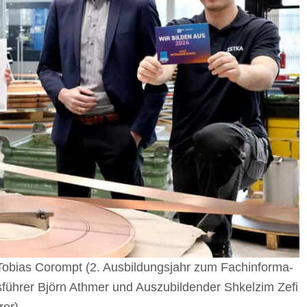
er Tobias Corompt (2. Ausbil­dungs­jahr zum Fach­in­for­ma­
fts­füh­rer Björn Athmer und Auszu­bil­den­der Shkel­zim Zefi
rer)