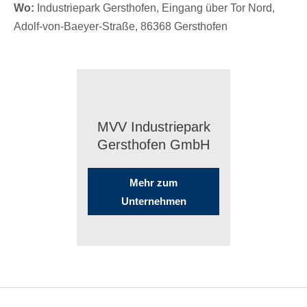
Wo:
Indus­trie­park Gerst­ho­fen, Eingang über Tor Nord,
Adolf-von-Baeyer-Straße, 86368 Gersthofen
MVV Indus­trie­park
Gerst­ho­fen GmbH
Mehr zum
Unternehmen