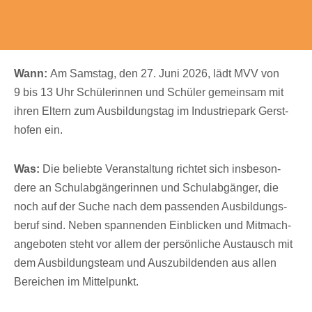
Wann:
Am Sams­tag, den 27. Juni 2026, lädt MVV von
9 bis 13 Uhr Schü­le­rin­nen und Schü­ler gemein­sam mit
ihren Eltern zum Ausbil­dungs­tag im Indus­trie­park Gerst­
ho­fen ein.
Was:
Die beliebte Veran­stal­tung rich­tet sich insbe­son­
dere an Schul­ab­gän­ge­rin­nen und Schul­ab­gän­ger, die
noch auf der Suche nach dem passen­den Ausbil­dungs­
be­ruf sind. Neben span­nen­den Einbli­cken und Mitma­ch­
an­ge­bo­ten steht vor allem der persön­li­che Austausch mit
dem Ausbil­dungs­team und Auszu­bil­den­den aus allen
Berei­chen im Mittelpunkt.