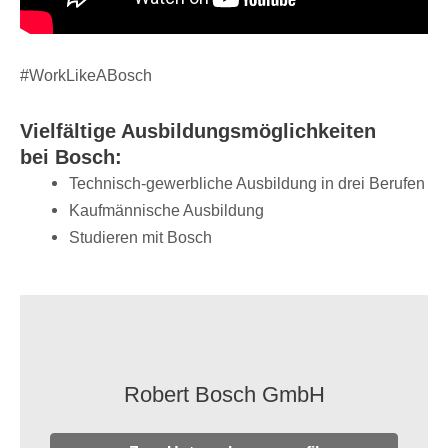
#WorkLi­ke­A­Bosch
Viel­fäl­tige Ausbil­dungs­mög­lich­kei­ten
bei Bosch:
Tech­­nisch-gewer­b­­li­che Ausbil­dung in drei Berufen
Kauf­män­ni­sche Ausbildung
Studie­ren mit Bosch
Robert Bosch GmbH