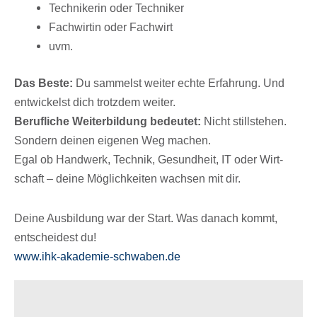
Tech­ni­ke­rin oder Techniker
Fach­wir­tin oder Fachwirt
uvm.
Das Beste:
Du sammelst weiter echte Erfah­rung. Und
entwi­ckelst dich trotz­dem weiter.
Beruf­li­che Weiter­bil­dung bedeu­tet:
Nicht still­ste­hen.
Sondern deinen eige­nen Weg machen.
Egal ob Hand­werk, Tech­nik, Gesund­heit, IT oder Wirt­
schaft – deine Möglich­kei­ten wach­sen mit dir.
Deine Ausbil­dung war der Start. Was danach kommt,
entschei­dest du!
www​.ihk​-akade​mie​-schwa​ben​.de