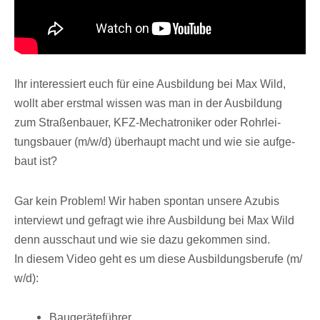
Ihr inter­es­siert euch für eine Ausbil­dung bei Max Wild,
wollt aber erst­mal wissen was man in der Ausbil­dung
zum Stra­ßen­bauer, KFZ-Mecha­tro­ni­ker oder Rohr­lei­
tungs­bauer (m/​w/​d) über­haupt macht und wie sie aufge­
baut ist?
Gar kein Problem! Wir haben spon­tan unsere Azubis
inter­viewt und gefragt wie ihre Ausbil­dung bei Max Wild
denn ausschaut und wie sie dazu gekom­men sind.
In diesem Video geht es um diese Ausbil­dungs­be­rufe (m/​
w/​d):
Bauge­rä­te­füh­rer