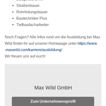
Stra­ßen­bauer
Rohr­lei­tungs­bauer
Bautech­ni­ker Plus
Tief­bau­fach­ar­bei­ter
Noch Fragen? Alle Infos rund um die Ausbil­dung bei Max
Wild findet ihr auf unse­rer Home­page unter
https://​www​
.maxwild​.com/​k​a​r​r​i​e​r​e​/​a​u​s​b​i​l​dung/
Wir freuen uns auf euch!
Max Wild GmbH
Zum Unternehmensprofil