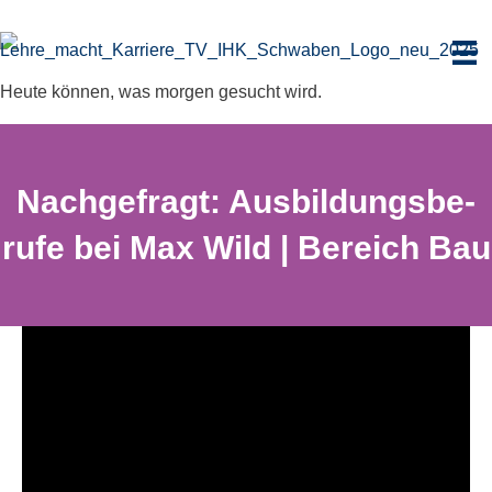
Zum
Inhalt
springen
Heute können, was morgen gesucht wird.
Nach­ge­fragt: Ausbil­dungs­be­
rufe bei Max Wild | Bereich Bau