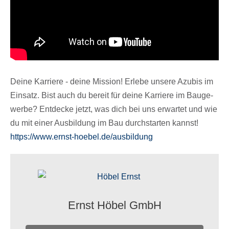
Deine Karriere - deine Mission! Erlebe unsere Azubis im
Einsatz. Bist auch du bereit für deine Karriere im Bauge­
werbe? Entde­cke jetzt, was dich bei uns erwar­tet und wie
du mit einer Ausbil­dung im Bau durch­star­ten kannst!
https://​www​.ernst​-hoebel​.de/​a​u​s​b​i​ldung
Ernst Höbel GmbH