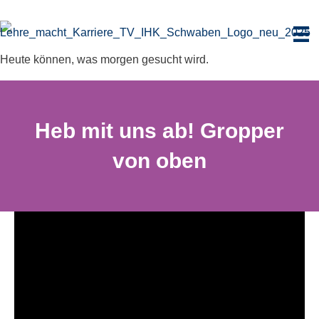
Zum
Inhalt
springen
Heute können, was morgen gesucht wird.
Heb mit uns ab! Grop­per
von oben