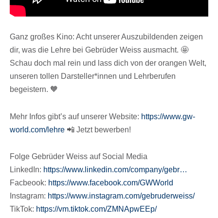
Ganz großes Kino: Acht unse­rer Auszu­bil­den­den zeigen
dir, was die Lehre bei Gebrü­der Weiss ausmacht. 🤩
Schau doch mal rein und lass dich von der oran­gen Welt,
unse­ren tollen Darsteller*innen und Lehr­be­ru­fen
begeistern. 🧡
Mehr Infos gibt’s auf unse­rer Website:
https://​www​.gw​-
world​.com/​lehre
📲 Jetzt bewerben!
Folge Gebrü­der Weiss auf Social Media
Linke­dIn:
https://​www​.linke​din​.com/​c​o​m​p​a​n​y​/gebr…
Facbeook:
https://​www​.face​book​.com/​G​W​World
Insta­gram:
https://​www​.insta​gram​.com/​g​e​b​r​u​d​e​r​w​eiss/
TikTok:
https://​vm​.tiktok​.com/​Z​M​N​A​p​wEEp/